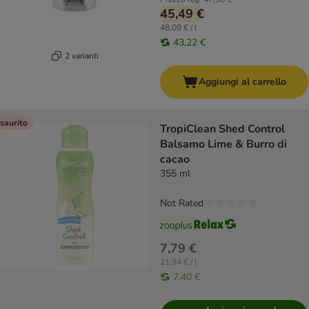
45,49 €
48,09 € / l
43,22 €
2 varianti
Aggiungi al carrello
saurito
TropiClean Shed Control
Balsamo Lime & Burro di
cacao
355 ml
Not Rated
7,79 €
21,94 € / l
7,40 €