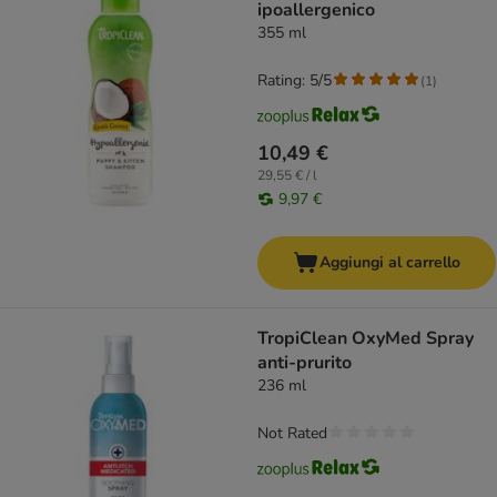
ipoallergenico
355 ml
Rating: 5/5
(
1
)
10,49 €
29,55 € / l
9,97 €
Aggiungi al carrello
TropiClean OxyMed Spray
anti-prurito
236 ml
Not Rated