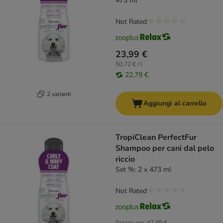
473 ml
Not Rated
23,99 €
50,72 € / l
22,79 €
2 varianti
Aggiungi al carrello
TropiClean PerfectFur
Shampoo per cani dal pelo
riccio
Set %: 2 x 473 ml
Not Rated
Prezzo reg.
47,98 €