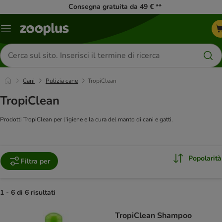
Consegna gratuita da 49 € **
Overview
catalogo
Cerca
prodotti
Cani
Pulizia cane
TropiClean
TropiClean
Prodotti TropiClean per l'igiene e la cura del manto di cani e gatti.
Popolarità
Filtra per
1 - 6 di 6 risultati
product items have been changed
TropiClean Shampoo