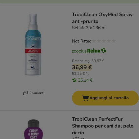
TropiClean OxyMed Spray
anti-prurito
Set %: 3 x 236 ml
Not Rated
Prezzo reg.
39,57 €
36,99 €
52,25 € / l
35,14 €
2 varianti
Aggiungi al carrello
TropiClean PerfectFur
Shampoo per cani dal pelo
riccio