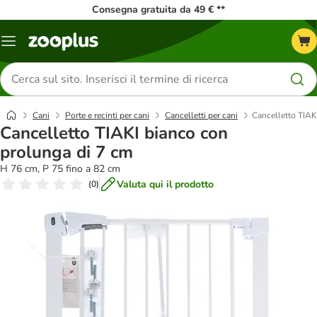
Consegna gratuita da 49 € **
Overview
catalogo
Cerca
prodotti
Cani
Porte e recinti per cani
Cancelletti per cani
Cancelletto TIAK
Cancelletto TIAKI bianco con
prolunga di 7 cm
H 76 cm, P 75 fino a 82 cm
Valuta qui il prodotto
(
0
)