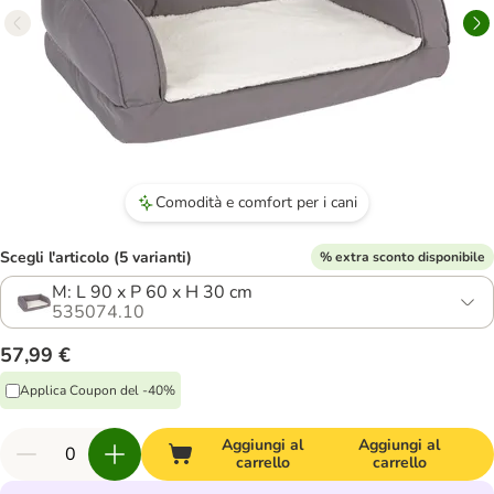
Comodità e comfort per i cani
Scegli l'articolo (5 varianti)
% extra sconto disponibile
M: L 90 x P 60 x H 30 cm
535074.10
57,99 €
Applica Coupon del -40%
Aggiungi al
Aggiungi al
carrello
carrello