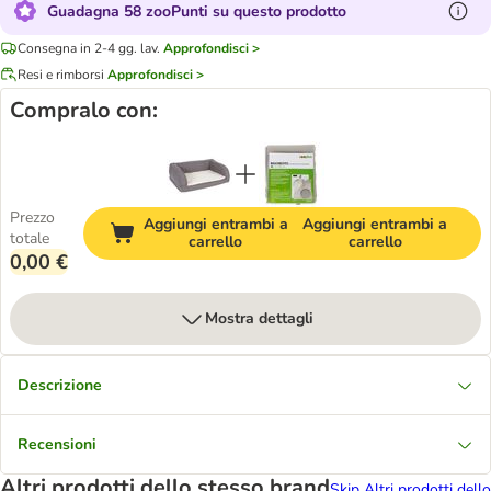
Guadagna 58 zooPunti su questo prodotto
Consegna in 2-4 gg. lav.
Approfondisci >
Resi e rimborsi
Approfondisci >
Compralo con:
Prezzo
Aggiungi entrambi a
Aggiungi entrambi a
totale
carrello
carrello
0,00 €
Mostra dettagli
Descrizione
Recensioni
Altri prodotti dello stesso brand
Skip Altri prodotti dello