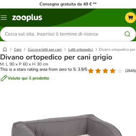
Consegna gratuita da 49 € **
Overview
catalogo
Cerca
prodotti
Cani
Cucce e letti per cani
Letti ortopedici
Divano ortopedico per 
Divano ortopedico per cani grigio
M: L 90 x P 60 x H 30 cm
This is a stars rating area from zero to 5: 3.9/5
(
2645
)
Valuta qui il prodotto