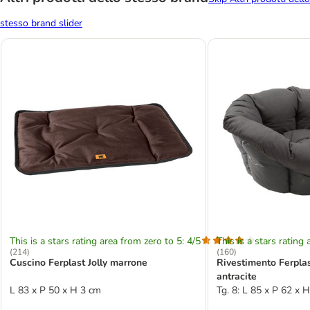
stesso brand slider
This is a stars rating area from zero to 5: 4/5
This is a stars rating 
(
214
)
(
160
)
Cuscino Ferplast Jolly marrone
Rivestimento Ferplas
antracite
L 83 x P 50 x H 3 cm
Tg. 8: L 85 x P 62 x 