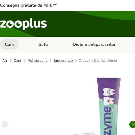
Consegna gratuita da 49 € **
Cani
Gatti
Diete e antiparassitari
Apri Menu Categoria: Cani
Apri Menu Categoria: Gatti
Cani
Pulizia cane
Igiene orale
Orozyme Gel dentifricio