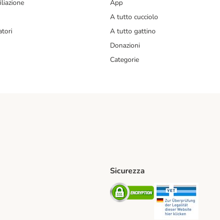
liazione
App
A tutto cucciolo
tori
A tutto gattino
Donazioni
Categorie
Sicurezza
iane. Shipping Method
Post. Shipping Method
Security
Securit
od
ent Method