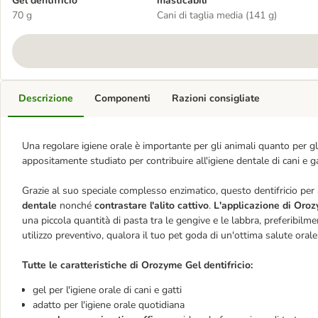
Gel dentifricio
masticabili
70 g
Cani di taglia media (141 g)
Descrizione
Componenti
Razioni consigliate
Una regolare igiene orale è importante per gli animali quanto per gl
appositamente studiato per contribuire all'igiene dentale di cani e ga
Grazie al suo speciale complesso enzimatico, questo dentifricio per
dentale
nonché
contrastare l'alito cattivo
.
L'applicazione di Oro
una piccola quantità di pasta tra le gengive e le labbra, preferibilm
utilizzo preventivo, qualora il tuo pet goda di un'ottima salute orale
Tutte le caratteristiche di Orozyme Gel dentifricio:
gel per l'igiene orale di cani e gatti
adatto per l'igiene orale quotidiana