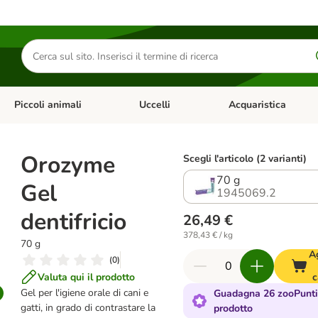
Cerca
prodotti
Piccoli animali
Uccelli
Acquaristica
Apri Menu Categoria: Diete e antiparassitari
Apri Menu Categoria: Piccoli animali
Apri Menu Categoria: U
Orozyme
Scegli l'articolo (2 varianti)
70 g
Gel
1945069.2
dentifricio
26,49 €
378,43 € / kg
70 g
A
(
0
)
Valuta qui il prodotto
c
Gel per l'igiene orale di cani e
Guadagna 26 zooPunti
gatti, in grado di contrastare la
prodotto