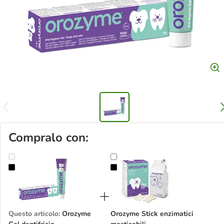
Compralo con:
Orozyme Gel dentifricio
Orozyme Stick enzimatici masticabi
Questo articolo
:
Orozyme
Orozyme Stick enzimatici