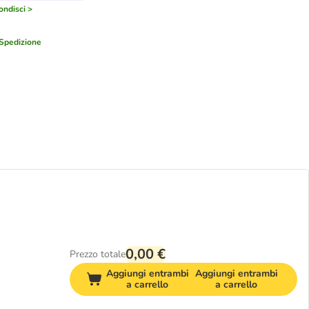
ondisci >
Spedizione
0,00 €
Prezzo totale
Aggiungi entrambi
Aggiungi entrambi
a carrello
a carrello