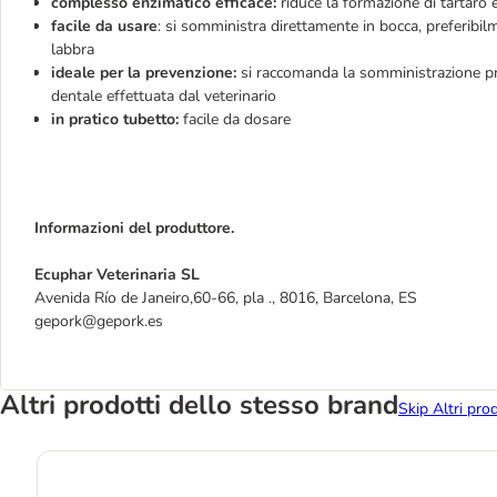
complesso enzimatico efficace:
riduce la formazione di tartaro e
facile da usare
: si somministra direttamente in bocca, preferibil
labbra
ideale per la prevenzione:
si raccomanda la somministrazione pri
dentale effettuata dal veterinario
in pratico tubetto:
facile da dosare
Informazioni del produttore.
Ecuphar Veterinaria SL
Avenida Río de Janeiro,60-66, pla ., 8016, Barcelona, ES
gepork@gepork.es
Altri prodotti dello stesso brand
Skip Altri pro