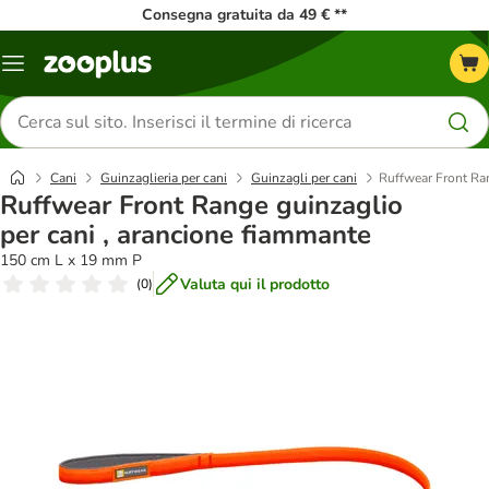
Consegna gratuita da 49 € **
Overview
catalogo
Cerca
prodotti
Cani
Guinzaglieria per cani
Guinzagli per cani
Ruffwear Front Ran
Ruffwear Front Range guinzaglio
per cani , arancione fiammante
150 cm L x 19 mm P
Valuta qui il prodotto
(
0
)