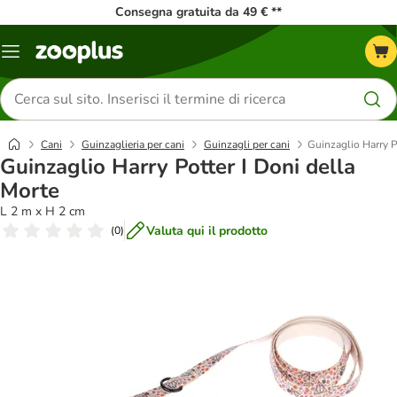
Consegna gratuita da 49 € **
Overview
catalogo
Cerca
prodotti
Cani
Guinzaglieria per cani
Guinzagli per cani
Guinzaglio Harry P
Guinzaglio Harry Potter I Doni della
Morte
L 2 m x H 2 cm
Valuta qui il prodotto
(
0
)