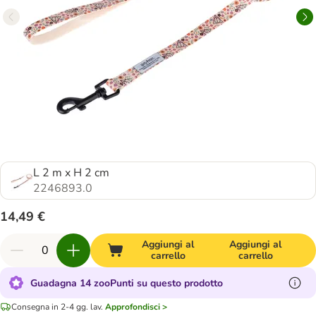
L 2 m x H 2 cm
2246893.0
14,49 €
Aggiungi al
Aggiungi al
carrello
carrello
Guadagna 14 zooPunti su questo prodotto
Consegna in 2-4 gg. lav.
Approfondisci >