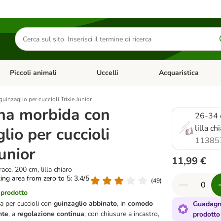
Cerca
prodotti
Piccoli animali
Uccelli
Acquaristica
Apri Menu Categoria: Diete e antiparassitari
Apri Menu Categoria: Piccoli animali
Apri Menu Categoria: U
uinzaglio per cuccioli Trixie Junior
ina morbida con
26-34 c
lilla ch
lio per cuccioli
11385
Junior
11,99 €
ace, 200 cm, lilla chiaro
ting area from zero to 5: 3.4/5
(
49
)
 prodotto
a per cuccioli con
guinzaglio abbinato
, in
comodo
Guadagn
nte
, a
regolazione continua
, con chiusure a incastro,
prodotto