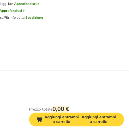
 gg. lav.
Approfondisci >
Approfondisci >
cl.
Più info sulla
Spedizione
0,00 €
Prezzo totale
Aggiungi entrambi
Aggiungi entrambi
a carrello
a carrello