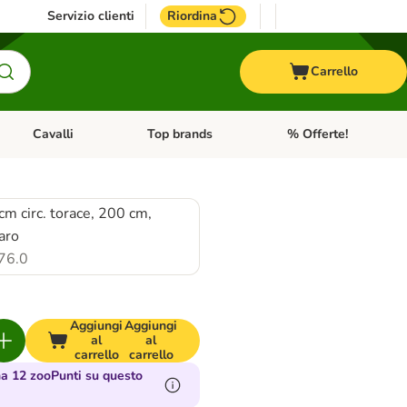
Servizio clienti
Riordina
Carrello
Cavalli
Top brands
% Offerte!
ccelli
Apri Menu Categoria: Acquaristica
Apri Menu Categoria: Cavalli
Apri Menu Categoria: T
m circ. torace, 200 cm,
iaro
76.0
Aggiungi
Aggiungi
al
al
carrello
carrello
a 12 zooPunti su questo