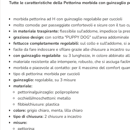
Tutte le caratteristiche della Pettorina morbida con guinzaglio pe
morbida pettorina ad H con guinzaglio regolabile per cuccioli
molto comoda: per passeggiate confortevoli e sicure con il tuo c
in materiale traspirante:
flessibile sul'addome, impedisce la pres
grazioso design:
con scritta "PUPPY DOG" sull'area addominale
fettucce completamente regolabili:
sul collo e sull'addome, si 
facile da fare indossare e sfilare grazie alle chiusure a incastro s
con guinzaglio regolabile
su 3 lunghezze, in colore abbinato all
materiale resistente alle intemperie, robusto, che si asciuga faci
morbida e piacevole al contatto: per il massimo del comfort qu
tipo di pettorina: morbida per cuccioli
guinzaglio:
regolabile, su 3 misure
materiale:
pettorina/guinzaglio: polipropilene
occhielli/moschettoni: metallo
fibbie/chiusure: plastica
colore:
grigio chiaro, menta, lilla chiaro
tipo di chiusura:
2 chiusure a incastro
misure:
pettorina: