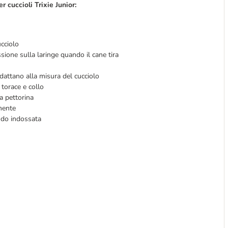
r cuccioli Trixie Junior:
ucciolo
sione sulla laringe quando il cane tira
adattano alla misura del cucciolo
u torace e collo
a pettorina
lmente
ando indossata