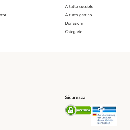
A tutto cucciolo
tori
A tutto gattino
Donazioni
Categorie
Sicurezza
iane. Shipping Method
Post. Shipping Method
Security
Securit
od
ent Method