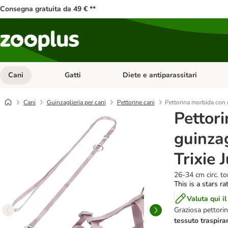
Consegna gratuita da 49 € **
Cani
Gatti
Diete e antiparassitari
Apri Menu Categoria: Cani
Apri Menu Categoria: Gatti
Cani
Guinzaglieria per cani
Pettorine cani
Pettorina morbida con g
Pettor
guinzag
Trixie 
26-34 cm circ. tor
This is a stars ra
Valuta qui il
Graziosa pettorin
tessuto traspira