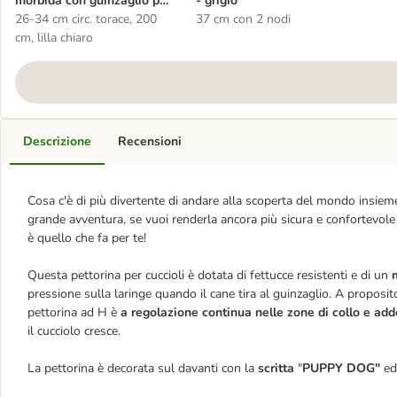
morbida con guinzaglio per
- grigio
cuccioli Trixie Junior
26-34 cm circ. torace, 200
37 cm con 2 nodi
cm, lilla chiaro
Descrizione
Recensioni
Cosa c'è di più divertente di andare alla scoperta del mondo insieme
grande avventura, se vuoi renderla ancora più sicura e confortevole a
è quello che fa per te!
Questa pettorina per cuccioli è dotata di fettucce resistenti e di un
pressione sulla laringe quando il cane tira al guinzaglio. A proposito
pettorina ad H è
a regolazione continua nelle zone di collo e ad
il cucciolo cresce.
La pettorina è decorata sul davanti con la
scritta
"
PUPPY DOG"
ed