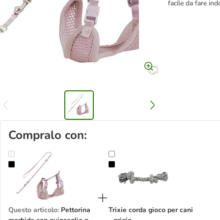
facile da fare ind
Compralo con:
Pettorina morbida con guinzaglio per cuccioli Trixie Junior
Trixie corda gioco per cani - grigio
Questo articolo
:
Pettorina
Trixie corda gioco per cani