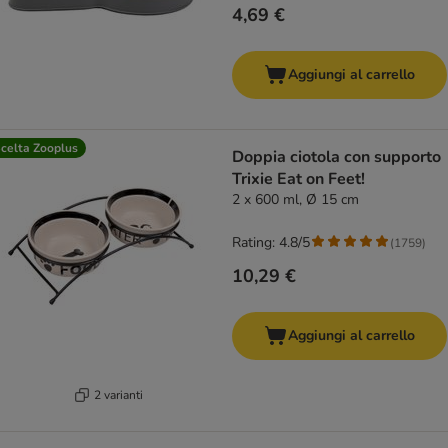
4,69 €
Aggiungi al carrello
celta Zooplus
Doppia ciotola con supporto
Trixie Eat on Feet!
2 x 600 ml, Ø 15 cm
Rating: 4.8/5
(
1759
)
10,29 €
Aggiungi al carrello
2 varianti