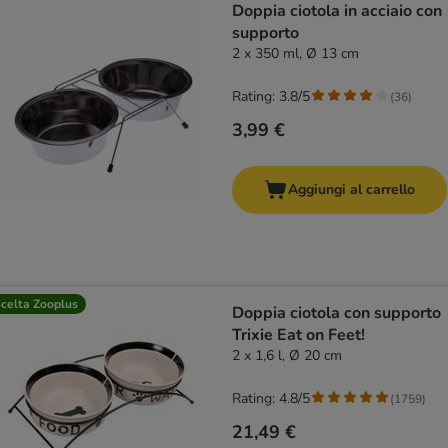
Doppia ciotola in acciaio con
supporto
2 x 350 ml, Ø 13 cm
Rating: 3.8/5
(
36
)
3,99 €
Aggiungi al carrello
celta Zooplus
Doppia ciotola con supporto
Trixie Eat on Feet!
2 x 1,6 l, Ø 20 cm
Rating: 4.8/5
(
1759
)
21,49 €