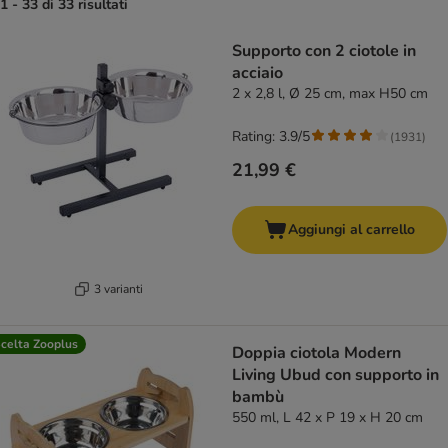
1 - 33 di 33 risultati
product items have been changed
Supporto con 2 ciotole in
acciaio
2 x 2,8 l, Ø 25 cm, max H50 cm
Rating: 3.9/5
(
1931
)
21,99 €
Aggiungi al carrello
3 varianti
celta Zooplus
Doppia ciotola Modern
Living Ubud con supporto in
bambù
550 ml, L 42 x P 19 x H 20 cm