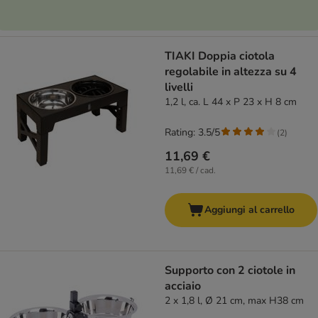
TIAKI Doppia ciotola
regolabile in altezza su 4
livelli
1,2 l, ca. L 44 x P 23 x H 8 cm
Rating: 3.5/5
(
2
)
11,69 €
11,69 € / cad.
Aggiungi al carrello
Supporto con 2 ciotole in
acciaio
2 x 1,8 l, Ø 21 cm, max H38 cm