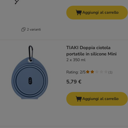
Aggiungi al carrello
2 varianti
TIAKI Doppia ciotola
portatile in silicone Mini
2 x 350 ml
Rating: 2/5
(
1
)
5,79 €
Aggiungi al carrello