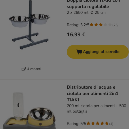
Doppia ciotola TIAKI con
supporto regolabile
2 x 2650 ml, Ø 25 cm
Rating: 3.2/5
(
25
)
16,99 €
Aggiungi al carrello
4 varianti
Distributore di acqua e
ciotola per alimenti 2in1
TIAKI
200 ml ciotola per alimenti + 500
ml bottiglia
Rating: 5/5
(
4
)