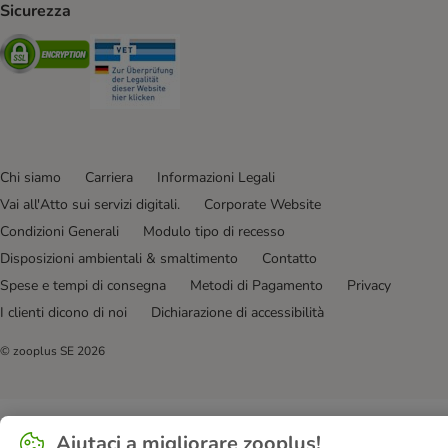
Sicurezza
Security
Security
Chi siamo
Carriera
Informazioni Legali
Vai all'Atto sui servizi digitali.
Corporate Website
Condizioni Generali
Modulo tipo di recesso
Disposizioni ambientali & smaltimento
Contatto
Spese e tempi di consegna
Metodi di Pagamento
Privacy
I clienti dicono di noi
Dichiarazione di accessibilità
© zooplus SE
2026
Aiutaci a migliorare zooplus!