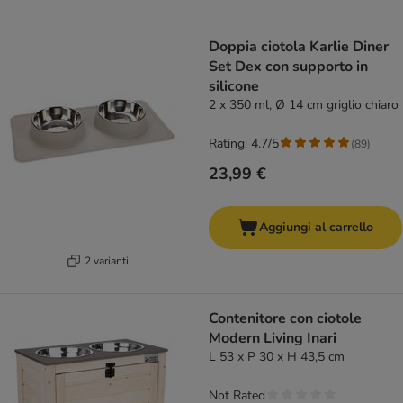
Doppia ciotola Karlie Diner
Set Dex con supporto in
silicone
2 x 350 ml, Ø 14 cm griglio chiaro
Rating: 4.7/5
(
89
)
23,99 €
Aggiungi al carrello
2 varianti
Contenitore con ciotole
Modern Living Inari
L 53 x P 30 x H 43,5 cm
Not Rated