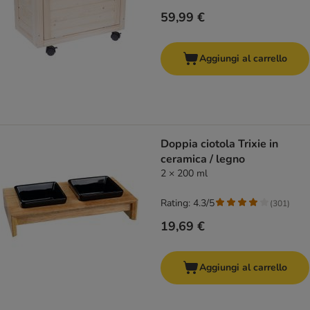
59,99 €
Aggiungi al carrello
Doppia ciotola Trixie in
ceramica / legno
2 × 200 ml
Rating: 4.3/5
(
301
)
19,69 €
Aggiungi al carrello