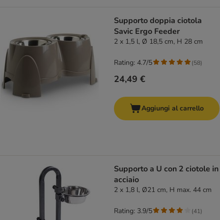
Supporto doppia ciotola
Savic Ergo Feeder
2 x 1,5 l, Ø 18,5 cm, H 28 cm
Rating: 4.7/5
(
58
)
24,49 €
Aggiungi al carrello
Supporto a U con 2 ciotole in
acciaio
2 x 1,8 l, Ø21 cm, H max. 44 cm
Rating: 3.9/5
(
41
)