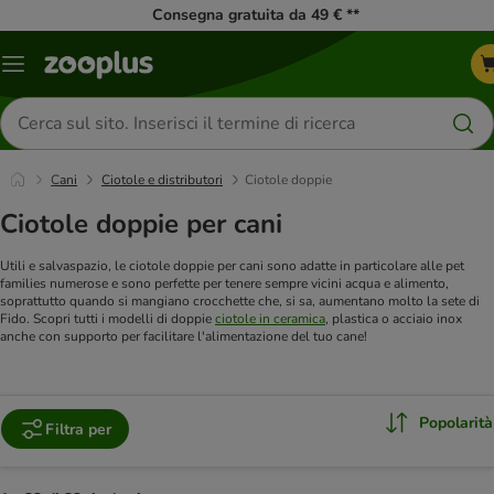
Consegna gratuita da 49 € **
Overview
catalogo
Cerca
prodotti
Cani
Ciotole e distributori
Ciotole doppie
Ciotole doppie per cani
Utili e salvaspazio, le ciotole doppie per cani sono adatte in particolare alle pet
families numerose e sono perfette per tenere sempre vicini acqua e alimento,
soprattutto quando si mangiano crocchette che, si sa, aumentano molto la sete di
Fido. Scopri tutti i modelli di doppie
ciotole in ceramica
, plastica o acciaio inox
anche con supporto per facilitare l'alimentazione del tuo cane!
Popolarità
Filtra per