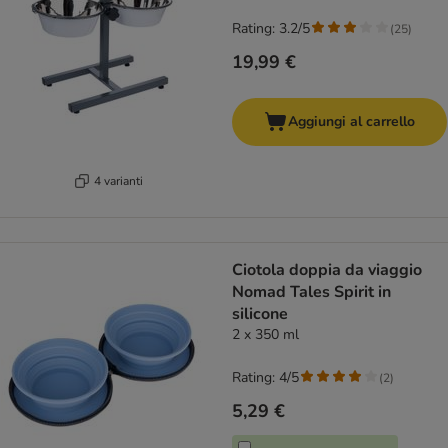
Rating: 3.2/5
(
25
)
19,99 €
Aggiungi al carrello
4 varianti
Ciotola doppia da viaggio
Nomad Tales Spirit in
silicone
2 x 350 ml
Rating: 4/5
(
2
)
5,29 €