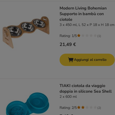
Modern Living Bohemian
Supporto in bambù con
ciotole
3 x 450 ml, L 52 x P 18 x H 18 cm
Rating: 1/5
(
1
)
21,49 €
Aggiungi al carrello
TIAKI ciotola da viaggio
doppia in silicone Sea Shell
2 x 600 ml
Rating: 2/5
(
2
)