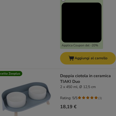
Applica Coupon del -20%
Aggiungi al carrello
celta Zooplus
Doppia ciotola in ceramica
TIAKI Duo
2 x 450 ml, Ø 12,5 cm
Rating: 5/5
(
3
)
18,19 €