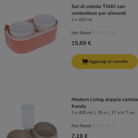
Set di ciotole TIAKI con
contenitore per alimenti
2 x 420 ml
Not Rated
15,69 €
Aggiungi al carrello
Modern Living doppia ciotola
Kandy
2 x 400 ml, L 35 x L 17 x H 7 cm
Not Rated
7,19 €