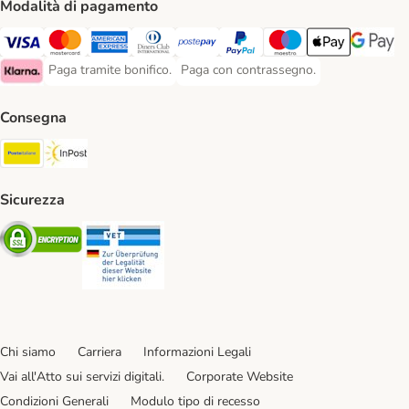
Modalità di pagamento
Paga con Visa. Payment Method
Paga con Mastercard. Payment Method
Paga con American Express. Payment Method
Paga con Diners Club. Payment Method
Paga con Postepay. Payment Method
Paga con PayPal. Payment Meth
Paga con Maestro. Paym
Apple Pay Payme
Google P
Paga tramite bonifico.
Paga con contrassegno.
Paga tramite bonifico. Payment Method
Paga con contrassegno. Payment Meth
Klarna Payment Method
Consegna
Poste Italiane. Shipping Method
InPost. Shipping Method
Sicurezza
Security
Security
Chi siamo
Carriera
Informazioni Legali
Vai all'Atto sui servizi digitali.
Corporate Website
Condizioni Generali
Modulo tipo di recesso