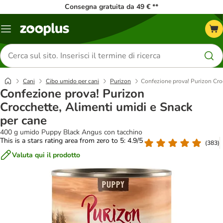
Consegna gratuita da 49 € **
Overview
catalogo
Cerca
prodotti
Cani
Cibo umido per cani
Purizon
Confezione prova! Purizon Cro
Confezione prova! Purizon
Crocchette, Alimenti umidi e Snack
per cane
400 g umido Puppy Black Angus con tacchino
This is a stars rating area from zero to 5: 4.9/5
(
383
)
Valuta qui il prodotto