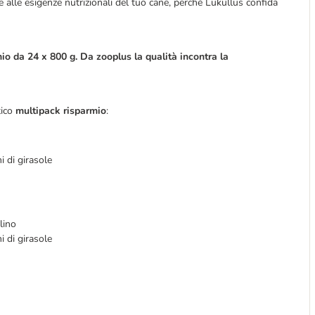
lle esigenze nutrizionali del tuo cane, perché Lukullus confida
io da 24 x 800 g. Da zooplus la qualità incontra la
tico
multipack risparmio
:
 di girasole
lino
 di girasole