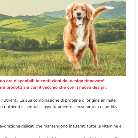
no ora disponibili in confezioni dal design rinnovato!
ere prodotti sia con il vecchio che con il nuovo design.
 nutrienti. La sua combinazione di proteine di origine animale,
i i nutrienti essenziali - assolutamente senza far uso di additivi
vorazione delicati che mantengono inalterati tutte le vitamine e i