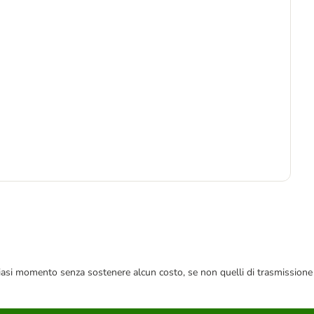
3
6,5
 qualsiasi momento senza sostenere alcun costo, se non quelli di trasmissione