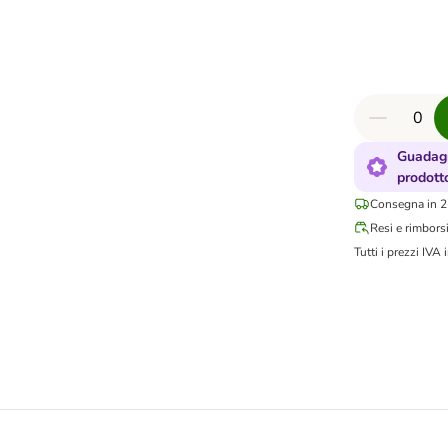
Guadagn
prodott
Consegna in 2-
Resi e rimbors
Tutti i prezzi IVA i