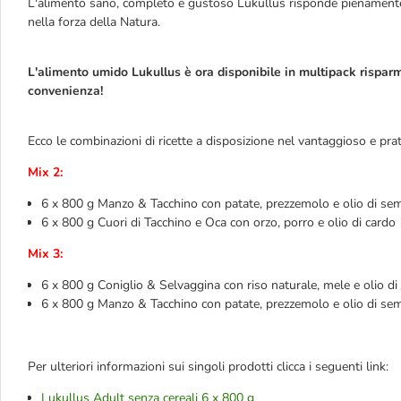
L'alimento sano, completo e gustoso Lukullus risponde pienamente a
nella forza della Natura.
L'alimento umido Lukullus è ora disponibile in multipack risparm
convenienza!
Ecco le combinazioni di ricette a disposizione nel vantaggioso e pra
Mix 2:
6 x 800 g Manzo & Tacchino con patate, prezzemolo e olio di semi
6 x 800 g Cuori di Tacchino e Oca con orzo, porro e olio di cardo
Mix 3:
6 x 800 g Coniglio & Selvaggina con riso naturale, mele e olio di 
6 x 800 g Manzo & Tacchino con patate, prezzemolo e olio di semi
Per ulteriori informazioni sui singoli prodotti clicca i seguenti link:
Lukullus Adult senza cereali 6 x 800 g