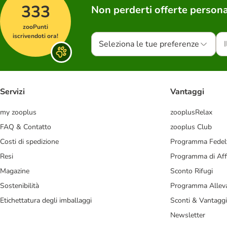
333
Non perderti offerte persona
zooPunti
iscrivendoti ora!
Seleziona le tue preferenze
Servizi
Vantaggi
my zooplus
zooplusRelax
FAQ & Contatto
zooplus Club
Costi di spedizione
Programma Fedel
Resi
Programma di Affi
Magazine
Sconto Rifugi
Sostenibilità
Programma Alleva
Etichettatura degli imballaggi
Sconti & Vantaggi
Newsletter