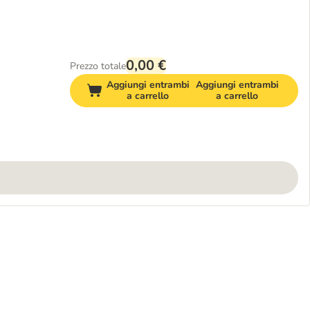
0,00 €
Prezzo totale
Aggiungi entrambi
Aggiungi entrambi
a carrello
a carrello