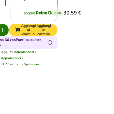
30,59 €
-15%
Aggiungi
Aggiungi
al
al
carrello
carrello
a 36 zooPunti su questo
o
4 gg. lav.
Approfondisci >
i
Approfondisci >
ncl.
Più info sulla
Spedizione