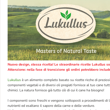
Nuovo design, stessa ricetta! Le straordinarie ricette Lukullus so
Attenzione: nella fase di transizione gli ordini potrebbero includ
Lukullus
è un alimento completo basato su ricette ricche di preziosi
componenti vegetali e di diversi oli pregiati fornisce al tuo cane tutt
chimici. La natura fornisce già tutto ciò di cui il cane ha bisogno!
I componenti sono freschi e vengono sottoposti a procedimenti di la
nutrienti ed esaltano il sapore della carne e delle verdure.