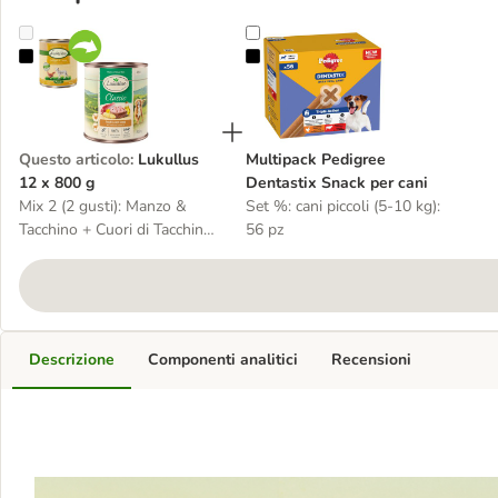
Lukullus 12 x 800 g
Multipack Pedigree Dentastix Snac
Questo articolo
:
Lukullus
Multipack Pedigree
12 x 800 g
Dentastix Snack per cani
Mix 2 (2 gusti): Manzo &
Set %: cani piccoli (5-10 kg):
Tacchino + Cuori di Tacchino
56 pz
& Oca
Descrizione
Componenti analitici
Recensioni