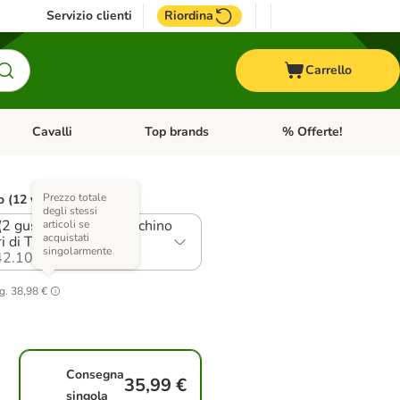
Servizio clienti
Riordina
Carrello
Cavalli
Top brands
% Offerte!
ccelli
Apri Menu Categoria: Acquaristica
Apri Menu Categoria: Cavalli
Apri Menu Categoria: T
Prezzo totale
o (12 varianti)
degli stessi
(2 gusti): Manzo & Tacchino
articoli se
acquistati
i di Tacchino & Oca
singolarmente
2.10
g.
38,98 €
Consegna
35,99 €
singola