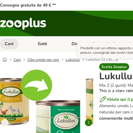
Consegna gratuita da 49 € **
Cani
Gatti
Diete e antiparassitari
Apri Menu Categoria: Cani
Apri Menu Categoria: Gatti
Prodotti con un ottimo rapporto 
prezzo, consigliati dai nostri clien
Cani
Cibo umido per cani
Lukullus
Lukullus 12 x 800 g
Scelta Zooplus
Lukullu
Mix 2 (2 gusti): M
This is a stars rat
Valuta qui il 
Alimento umido Lu
naturale per cani c
conveniente multi