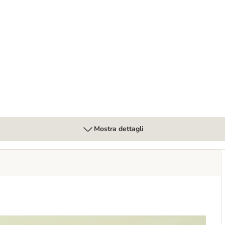
k per cani
Mostra dettagli