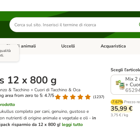
Cerca
prodotti
Piccoli animali
Uccelli
Acquaristica
Apri Menu Categoria: Diete e antiparassitari
Apri Menu Categoria: Piccoli animali
Apri Menu Categoria: U
qualità
ti.
Scegli l'articol
s 12 x 800 g
Mix 2 
+ Cuor
anzo & Tacchino + Cuori di Tacchino & Oca
65294
ing area from zero to 5: 4.7/5
(
1237
)
-7.67%
Prezzo re
prodotto
35,99 €
kullus completo per cani, genuino, gustoso e
3,75 € / kg
on nutrienti di origine animale e vegetale e oli -
in
pack risparmio da 12 x 800 g!
leggi tutto