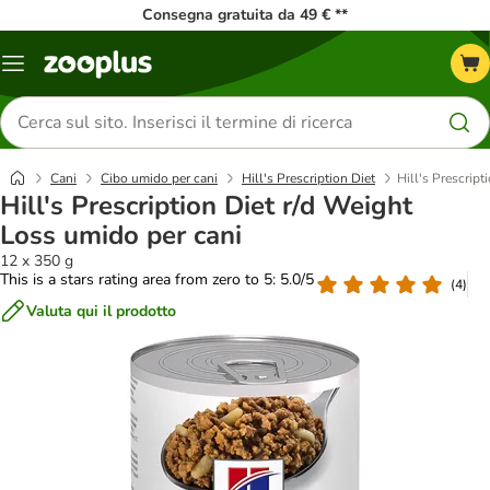
Consegna gratuita da 49 € **
Overview
catalogo
Cerca
prodotti
Cani
Cibo umido per cani
Hill's Prescription Diet
Hill's Prescript
Hill's Prescription Diet r/d Weight
Loss umido per cani
12 x 350 g
This is a stars rating area from zero to 5: 5.0/5
(
4
)
Valuta qui il prodotto