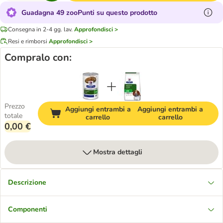
Guadagna 49 zooPunti su questo prodotto
Consegna in 2-4 gg. lav.
Approfondisci >
Resi e rimborsi
Approfondisci >
Compralo con:
Prezzo
Aggiungi entrambi a
Aggiungi entrambi a
totale
carrello
carrello
0,00 €
Mostra dettagli
Descrizione
Componenti