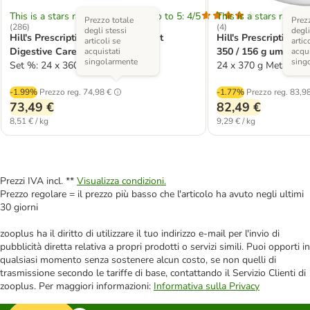
This is a stars rating area from zero to 5: 4/5
This is a stars rating 
Prezzo totale
Prezz
(
286
)
(
4
)
degli stessi
degli
Hill's Prescription Diet i/d Low Fat
Hill's Prescription Di
articoli se
artic
Digestive Care umido per cani
350 / 156 g umido pe
acquistati
acqui
singolarmente
sing
Set %: 24 x 360 g
24 x 370 g Metaboli
-1.99%
Prezzo reg.
74,98 €
-1.77%
Prezzo reg.
83,98
73,49 €
82,49 €
8,51 € / kg
9,29 € / kg
Prezzi IVA incl. **
Visualizza condizioni.
Prezzo regolare = il prezzo più basso che l'articolo ha avuto negli ultimi
30 giorni
zooplus ha il diritto di utilizzare il tuo indirizzo e-mail per l'invio di
pubblicità diretta relativa a propri prodotti o servizi simili. Puoi opporti in
qualsiasi momento senza sostenere alcun costo, se non quelli di
trasmissione secondo le tariffe di base, contattando il Servizio Clienti di
zooplus. Per maggiori informazioni:
Informativa sulla Privacy