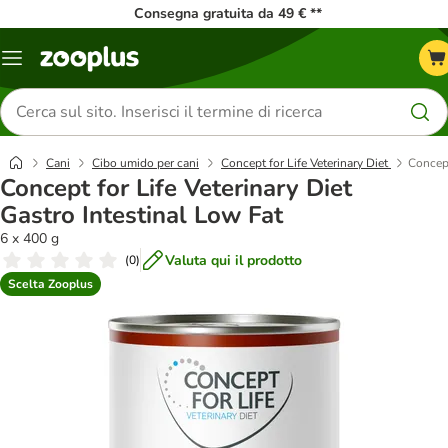
Consegna gratuita da 49 € **
Overview
catalogo
Cerca
prodotti
Cani
Cibo umido per cani
Concept for Life Veterinary Diet
Concept
Concept for Life Veterinary Diet
Gastro Intestinal Low Fat
6 x 400 g
Valuta qui il prodotto
(
0
)
Scelta Zooplus