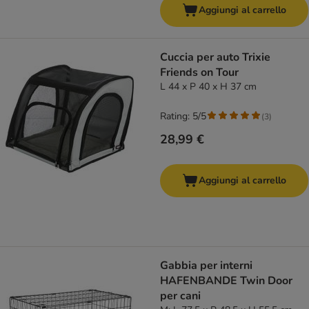
Aggiungi al carrello
Cuccia per auto Trixie
Friends on Tour
L 44 x P 40 x H 37 cm
Rating: 5/5
(
3
)
28,99 €
Aggiungi al carrello
Gabbia per interni
HAFENBANDE Twin Door
per cani