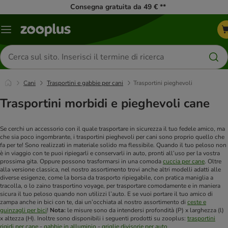
Consegna gratuita da 49 € **
Overview
catalogo
Cerca
prodotti
Cani
Trasportini e gabbie per cani
Trasportini pieghevoli
Trasportini morbidi e pieghevoli cane
Se cerchi un accessorio con il quale trasportare in sicurezza il tuo fedele amico, ma
che sia poco ingombrante, i trasportini pieghevoli per cani sono proprio quello che
fa per te! Sono realizzati in materiale solido ma flessibile. Quando il tuo peloso non
è in viaggio con te puoi ripiegarli e conservarli in auto, pronti all’uso per la vostra
prossima gita. Oppure possono trasformarsi in una comoda
cuccia per cane
. Oltre
alla versione classica, nel nostro assortimento trovi anche altri modelli adatti alle
diverse esigenze, come la borsa da trasporto ripiegabile, con pratica maniglia a
tracolla, o lo zaino trasportino voyage, per trasportare comodamente e in maniera
sicura il tuo peloso quando non utilizzi l’auto. E se vuoi portare il tuo amico di
zampa anche in bici con te, dai un’occhiata al nostro assortimento di
ceste e
guinzagli per bici
!
Nota:
le misure sono da intendersi profondità (P) x larghezza (l)
x altezza (H).
Inoltre sono disponibili i seguenti prodotti su zooplus:
trasportini
rigidi per cane
-
gabbie in alluminio
-
griglie divisorie per auto