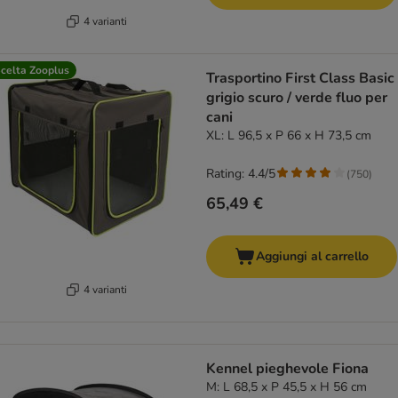
4 varianti
celta Zooplus
Trasportino First Class Basic
grigio scuro / verde fluo per
cani
XL: L 96,5 x P 66 x H 73,5 cm
Rating: 4.4/5
(
750
)
65,49 €
Aggiungi al carrello
4 varianti
Kennel pieghevole Fiona
M: L 68,5 x P 45,5 x H 56 cm