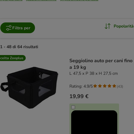
Popolarità
Filtra per
1 - 48 di 64 risultati
product items have been changed
celta Zooplus
Seggiolino auto per cani fino
a 19 kg
L 47,5 x P 38 x H 27,5 cm
Rating: 4.9/5
(
43
)
19,99 €