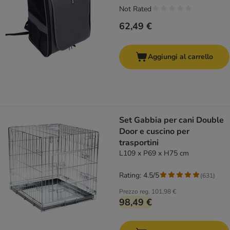
Not Rated
62,49 €
Aggiungi al carrello
Set Gabbia per cani Double
Door e cuscino per
trasportini
L109 x P69 x H75 cm
Rating: 4.5/5
(
631
)
Prezzo reg.
101,98 €
98,49 €