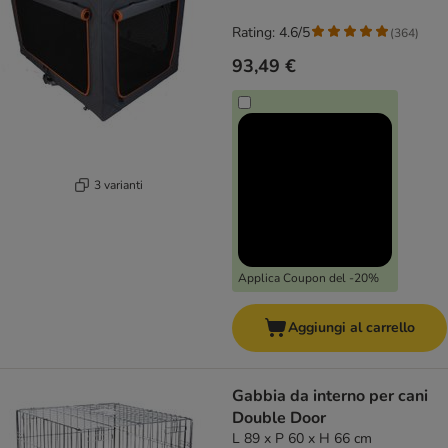
Rating: 4.6/5
(
364
)
93,49 €
3 varianti
Applica Coupon del -20%
Aggiungi al carrello
Gabbia da interno per cani
Double Door
L 89 x P 60 x H 66 cm