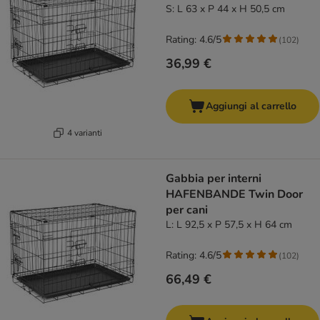
S: L 63 x P 44 x H 50,5 cm
Rating: 4.6/5
(
102
)
36,99 €
Aggiungi al carrello
4 varianti
Gabbia per interni
HAFENBANDE Twin Door
per cani
L: L 92,5 x P 57,5 x H 64 cm
Rating: 4.6/5
(
102
)
66,49 €