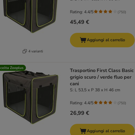
Rating: 4.4/5
(
750
)
45,49 €
Aggiungi al carrello
4 varianti
celta Zooplus
Trasportino First Class Basic
grigio scuro / verde fluo per
cani
S: L 53,5 x P 38 x H 46 cm
Rating: 4.4/5
(
750
)
26,99 €
Aggiungi al carrello