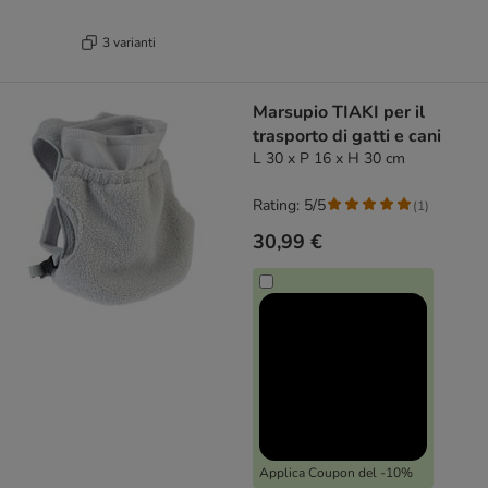
3 varianti
Marsupio TIAKI per il
trasporto di gatti e cani
L 30 x P 16 x H 30 cm
Rating: 5/5
(
1
)
30,99 €
Applica Coupon del -10%