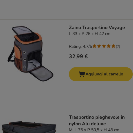
Zaino Trasportino Voyage
L 33 x P 26 x H 42 cm
Rating: 4.7/5
(
7
)
32,99 €
Aggiungi al carrello
Trasportino pieghevole in
nylon Alu deluxe
M: L 76 x P 50,5 x H 48 cm