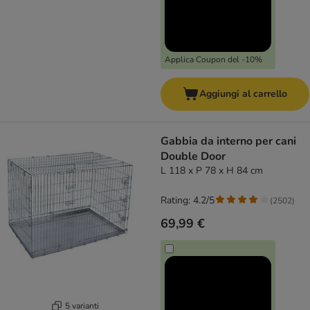
Applica Coupon del -10%
Aggiungi al carrello
Gabbia da interno per cani
Double Door
L 118 x P 78 x H 84 cm
Rating: 4.2/5
(
2502
)
69,99 €
5 varianti