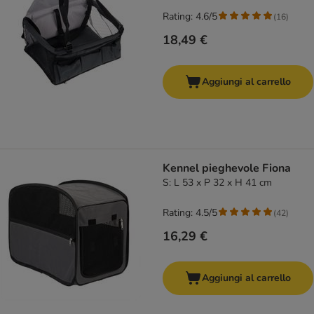
Rating: 4.6/5
(
16
)
18,49 €
Aggiungi al carrello
Kennel pieghevole Fiona
S: L 53 x P 32 x H 41 cm
Rating: 4.5/5
(
42
)
16,29 €
Aggiungi al carrello