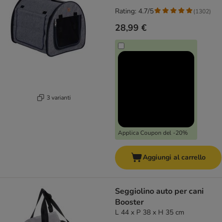
Rating: 4.7/5
(
1302
)
28,99 €
3 varianti
Applica Coupon del -20%
Aggiungi al carrello
Seggiolino auto per cani
Booster
L 44 x P 38 x H 35 cm