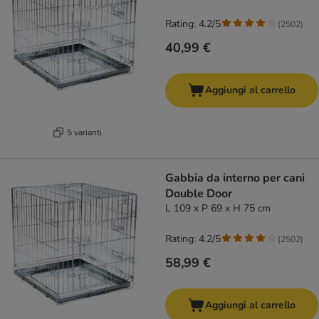
Rating: 4.2/5
(
2502
)
40,99 €
Aggiungi al carrello
5 varianti
Gabbia da interno per cani
Double Door
L 109 x P 69 x H 75 cm
Rating: 4.2/5
(
2502
)
58,99 €
Aggiungi al carrello