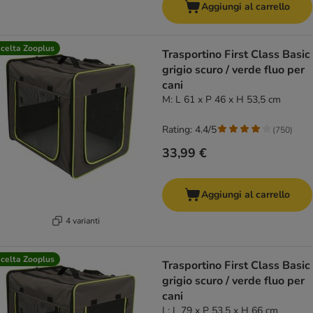
Aggiungi al carrello
celta Zooplus
Trasportino First Class Basic
grigio scuro / verde fluo per
cani
M: L 61 x P 46 x H 53,5 cm
Rating: 4.4/5
(
750
)
33,99 €
Aggiungi al carrello
4 varianti
celta Zooplus
Trasportino First Class Basic
grigio scuro / verde fluo per
cani
L: L 79 x P 53,5 x H 66 cm