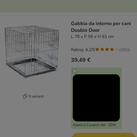
Gabbia da interno per cani
Double Door
L 78 x P 55 x H 61 cm
Rating: 4.2/5
(
2502
)
39,49 €
5 varianti
Applica Coupon del -20%