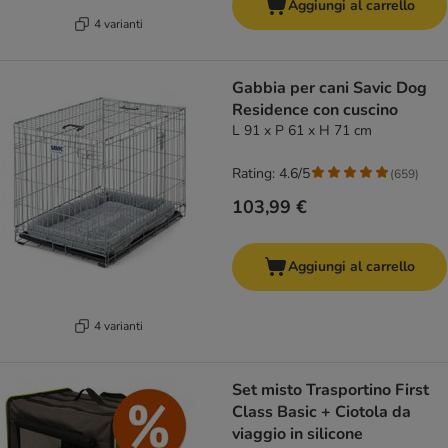
Aggiungi al carrello
4 varianti
Gabbia per cani Savic Dog
Residence con cuscino
L 91 x P 61 x H 71 cm
Rating: 4.6/5
(
659
)
103,99 €
Aggiungi al carrello
4 varianti
Set misto Trasportino First
Class Basic + Ciotola da
viaggio in silicone