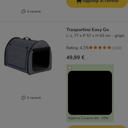
Aggiungi al carrello
4 varianti
Trasportino Easy Go
L: L 77 x P 57 x H 63 cm - grigio
Rating: 4.7/5
(
1302
)
49,99 €
3 varianti
Applica Coupon del -10%