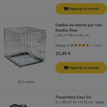
Aggiungi al carrello
Gabbia da interno per cani
Double Door
L 63 x P 55 x H 61 cm
Rating: 4.2/5
(
2502
)
32,49 €
Aggiungi al carrello
5 varianti
Trasportino Easy Go
S: L 48 x P 41 x H 41 cm - grigio