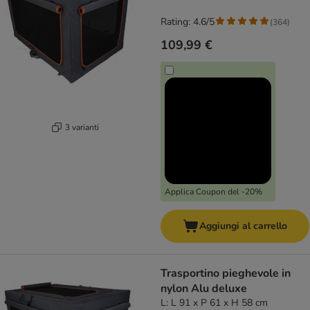
Rating: 4.6/5
(
364
)
109,99 €
3 varianti
Applica Coupon del -20%
Aggiungi al carrello
Trasportino pieghevole in
nylon Alu deluxe
L: L 91 x P 61 x H 58 cm