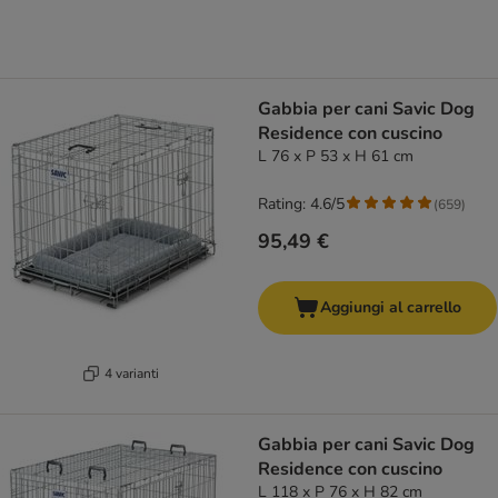
Gabbia per cani Savic Dog
Residence con cuscino
L 76 x P 53 x H 61 cm
Rating: 4.6/5
(
659
)
95,49 €
Aggiungi al carrello
4 varianti
Gabbia per cani Savic Dog
Residence con cuscino
L 118 x P 76 x H 82 cm