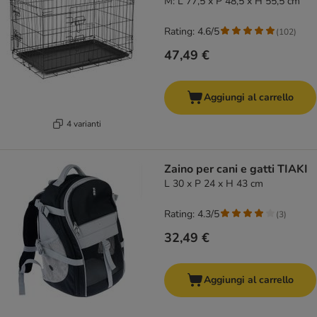
M: L 77,5 x P 48,5 x H 55,5 cm
Rating: 4.6/5
(
102
)
47,49 €
Aggiungi al carrello
4 varianti
Zaino per cani e gatti TIAKI
L 30 x P 24 x H 43 cm
Rating: 4.3/5
(
3
)
32,49 €
Aggiungi al carrello