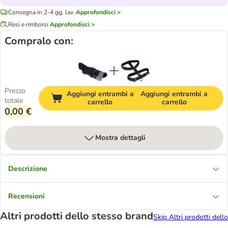
Consegna in 2-4 gg. lav.
Approfondisci >
Resi e rimborsi
Approfondisci >
Compralo con:
Prezzo
Aggiungi entrambi a
Aggiungi entrambi a
totale
carrello
carrello
0,00 €
Mostra dettagli
Descrizione
Recensioni
Altri prodotti dello stesso brand
Skip Altri prodotti dello