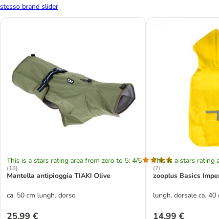
stesso brand slider
This is a stars rating area from zero to 5: 4/5
This is a stars rating 
(
18
)
(
7
)
Mantella antipioggia TIAKI Olive
zooplus Basics Impe
ca. 50 cm lungh. dorso
lungh. dorsale ca. 40
25,99 €
14,99 €