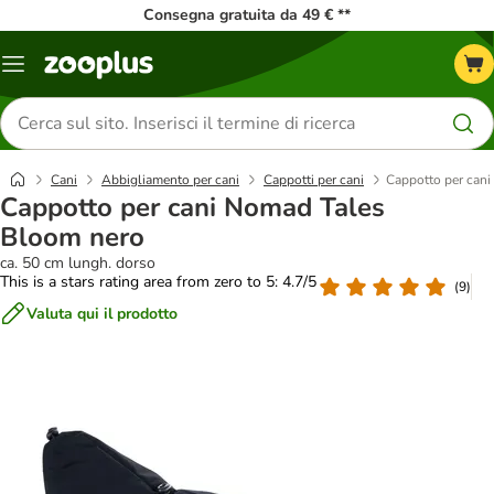
Consegna gratuita da 49 € **
Overview
catalogo
Cerca
prodotti
Cani
Abbigliamento per cani
Cappotti per cani
Cappotto per can
Cappotto per cani Nomad Tales
Bloom nero
ca. 50 cm lungh. dorso
This is a stars rating area from zero to 5: 4.7/5
(
9
)
Valuta qui il prodotto