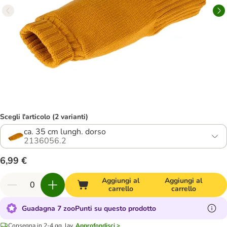
Scegli l'articolo (2 varianti)
ca. 35 cm lungh. dorso
2136056.2
6,99 €
Aggiungi al
Aggiungi al
carrello
carrello
Guadagna 7 zooPunti su questo prodotto
Consegna in 2-4 gg. lav.
Approfondisci >