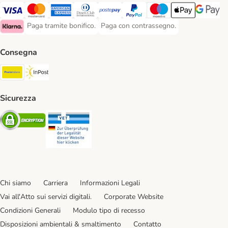
Paga con Visa. Payment Method
Paga con Mastercard. Payment Method
Paga con American Express. Payment Method
Paga con Diners Club. Payment Method
Paga con Postepay. Payment Method
Paga con PayPal. Payment Meth
Paga con Maestro. Paym
Apple Pay Payme
Google P
Paga tramite bonifico.
Paga con contrassegno.
Paga tramite bonifico. Payment Method
Paga con contrassegno. Payment Meth
Klarna Payment Method
Consegna
Poste Italiane. Shipping Method
InPost. Shipping Method
Sicurezza
Security
Security
Chi siamo
Carriera
Informazioni Legali
Vai all'Atto sui servizi digitali.
Corporate Website
Condizioni Generali
Modulo tipo di recesso
Disposizioni ambientali & smaltimento
Contatto