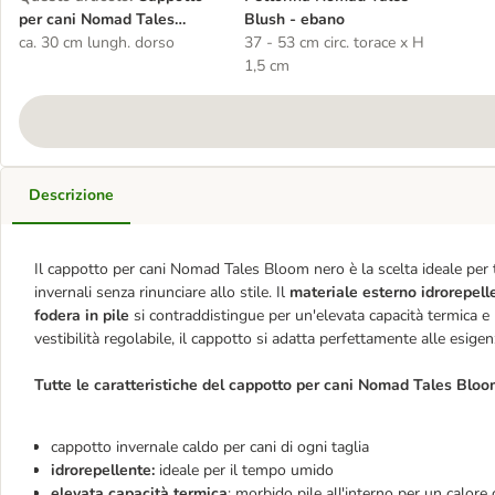
per cani Nomad Tales
Blush - ebano
Bloom nero
ca. 30 cm lungh. dorso
37 - 53 cm circ. torace x H
1,5 cm
Descrizione
Il cappotto per cani Nomad Tales Bloom nero è la scelta ideale per
invernali senza rinunciare allo stile. Il
materiale esterno idrorepel
fodera in pile
si contraddistingue per un'elevata capacità termica e m
vestibilità regolabile, il cappotto si adatta perfettamente alle esigenz
Tutte le caratteristiche del cappotto per cani Nomad Tales Bloo
cappotto invernale caldo per cani di ogni taglia
idrorepellente:
ideale per il tempo umido
elevata capacità termica
: morbido pile all'interno per un calore