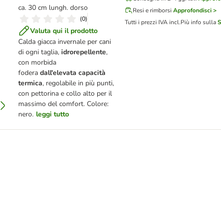
ca. 30 cm lungh. dorso
Resi e rimborsi
Approfondisci >
(
0
)
Tutti i prezzi IVA incl.
Più info sulla
S
Valuta qui il prodotto
Calda giacca invernale per cani
di ogni taglia,
idrorepellente
,
con morbida
fodera
dall'elevata capacità
termica
, regolabile in più punti,
con pettorina e collo alto per il
massimo del comfort. Colore:
nero.
leggi tutto
ano