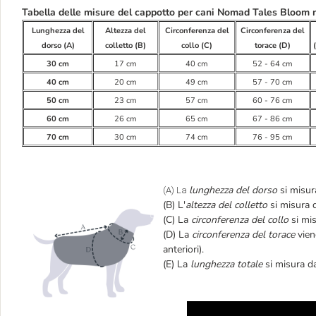
Tabella delle misure del cappotto per cani Nomad Tales Bloom 
Lunghezza del
Altezza del
Circonferenza del
Circonferenza del
dorso (A)
colletto (B)
collo (C)
torace (D)
30 cm
17 cm
40 cm
52 - 64 cm
40 cm
20 cm
49 cm
57 - 70 cm
50 cm
23 cm
57 cm
60 - 76 cm
60 cm
26 cm
65 cm
67 - 86 cm
70 cm
30 cm
74 cm
76 - 95 cm
lunghezza del dorso
si misur
(A) La
(B) L'
altezza del colletto
si misura d
(C) La
circonferenza del collo
si mis
(D) La
circonferenza del torace
vien
anteriori).
(E) La
lunghezza totale
si misura da