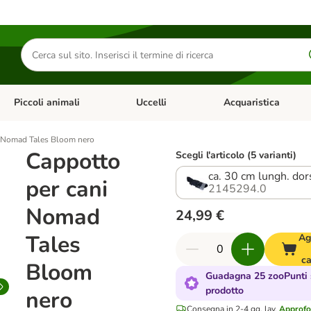
Cerca
prodotti
Piccoli animali
Uccelli
Acquaristica
Apri Menu Categoria: Diete e antiparassitari
Apri Menu Categoria: Piccoli animali
Apri Menu Categoria: U
i Nomad Tales Bloom nero
Cappotto
Scegli l'articolo (5 varianti)
ca. 30 cm lungh. dor
per cani
2145294.0
Nomad
24,99 €
Tales
Ag
ca
Bloom
Guadagna 25 zooPunti 
prodotto
nero
Consegna in 2-4 gg. lav.
Approfo