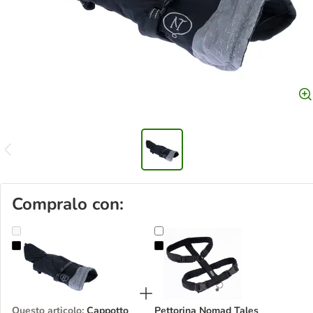
Compralo con:
Cappotto per cani Nomad Tales Bloom nero
Pettorina Nomad Tales Blush - eb
Questo articolo
:
Cappotto
Pettorina Nomad Tales