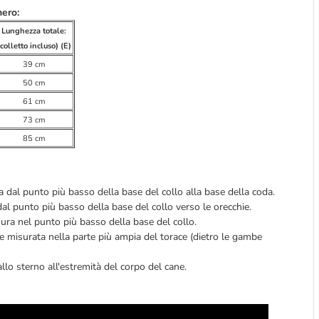
nero:
Lunghezza totale:
(colletto incluso) (E)
39 cm
50 cm
61 cm
73 cm
85 cm
a dal punto più basso della base del collo alla base della coda.
al punto più basso della base del collo verso le orecchie.
ura nel punto più basso della base del collo.
e misurata nella parte più ampia del torace (dietro le gambe
llo sterno all'estremità del corpo del cane.