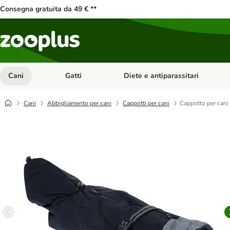
Consegna gratuita da 49 € **
Cani
Gatti
Diete e antiparassitari
Apri Menu Categoria: Cani
Apri Menu Categoria: Gatti
Cani
Abbigliamento per cani
Cappotti per cani
Cappotto per can