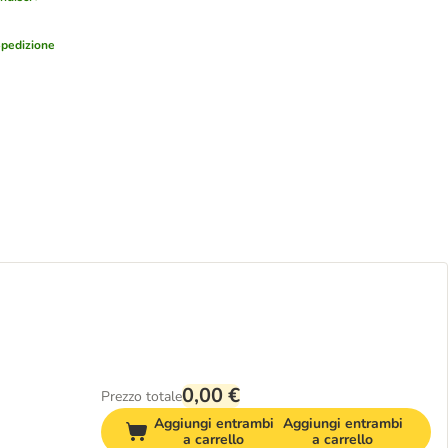
pedizione
0,00 €
Prezzo totale
Aggiungi entrambi
Aggiungi entrambi
a carrello
a carrello