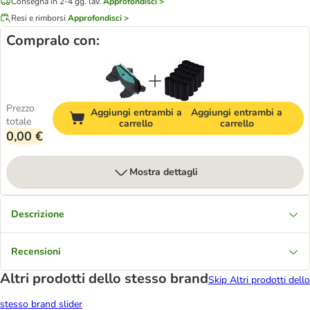
Consegna in 2-4 gg. lav.
Approfondisci >
Resi e rimborsi
Approfondisci >
Compralo con:
Prezzo
Aggiungi entrambi a
Aggiungi entrambi a
totale
carrello
carrello
0,00 €
Mostra dettagli
Descrizione
Recensioni
Altri prodotti dello stesso brand
Skip Altri prodotti dello
stesso brand slider