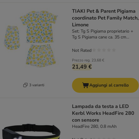
TIAKI Pet & Parent Pigiama
coordinato Pet Family Match,
Limone
Set: Tg S Pigiama proprietario +
Tg S Pigiama cane ca. 35 cm
lungh. dorso
Not Rated
Prezzo reg.
23,68 €
21,49 €
Aggiungi al carrello
3 varianti
Lampada da testa a LED
Kerbl Works HeadFire 280
con sensore
HeadFire 280, 0.8 mAh