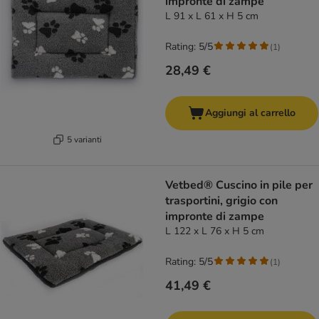
impronte di zampe
L 91 x L 61 x H 5 cm
Rating: 5/5
(
1
)
28,49 €
Aggiungi al carrello
5 varianti
Vetbed® Cuscino in pile per
trasportini, grigio con
impronte di zampe
L 122 x L 76 x H 5 cm
Rating: 5/5
(
1
)
41,49 €