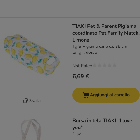
TIAKI Pet & Parent Pigiama
coordinato Pet Family Match,
Limone
Tg S Pigiama cane ca. 35 cm
lungh. dorso
Not Rated
6,69 €
Aggiungi al carrello
3 varianti
Borsa in tela TIAKI "I love
you"
1 pz