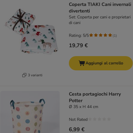
Coperta TIAKI Cani invernali
divertenti
Set: Coperta per cani e proprietari
di cani
Rating: 5/5
(
1
)
19,79 €
Aggiungi al carrello
3 varianti
Cesta portagiochi Harry
Potter
Ø 35 x H 44 cm
Not Rated
6,99 €