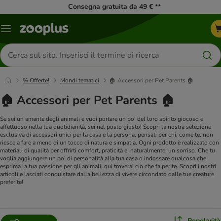
Consegna gratuita da 49 € **
Overview
catalogo
Cerca
prodotti
% Offerte!
Mondi tematici
🏠 Accessori per Pet Parents 🏠
🏠 Accessori per Pet Parents 🏠
Se sei un amante degli animali e vuoi portare un po' del loro spirito giocoso e
affettuoso nella tua quotidianità, sei nel posto giusto! Scopri la nostra selezione
esclusiva di accessori unici per la casa e la persona, pensati per chi, come te, non
riesce a fare a meno di un tocco di natura e simpatia. Ogni prodotto è realizzato con
materiali di qualità per offrirti comfort, praticità e, naturalmente, un sorriso.
Che tu
voglia aggiungere un po’ di personalità alla tua casa o indossare qualcosa che
esprima la tua passione per gli animali, qui troverai ciò che fa per te. Scopri i nostri
articoli e lasciati conquistare dalla bellezza di vivere circondato dalle tue creature
preferite!
Popolarità