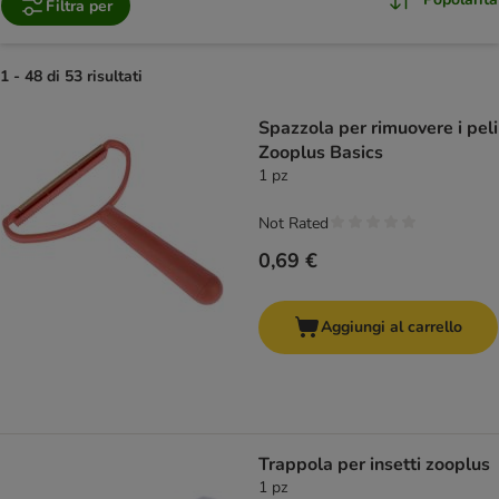
Filtra per
1 - 48 di 53 risultati
product items have been changed
Spazzola per rimuovere i peli
Zooplus Basics
1 pz
Not Rated
0,69 €
Aggiungi al carrello
Trappola per insetti zooplus
1 pz