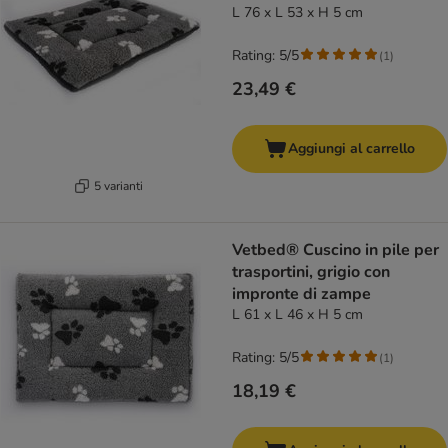
L 76 x L 53 x H 5 cm
Rating: 5/5
(
1
)
23,49 €
Aggiungi al carrello
5 varianti
Vetbed® Cuscino in pile per
trasportini, grigio con
impronte di zampe
L 61 x L 46 x H 5 cm
Rating: 5/5
(
1
)
18,19 €