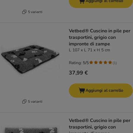
Aggiungi al carrello
5 varianti
Vetbed® Cuscino in pile per
trasportini, grigio con
impronte di zampe
L 107 x L 71 x H 5 cm
Rating: 5/5
(
1
)
37,99 €
Aggiungi al carrello
5 varianti
Vetbed® Cuscino in pile per
trasportini, grigio con