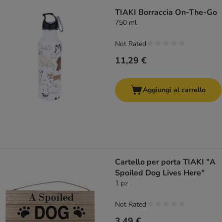
TIAKI Borraccia On-The-Go
750 ml
Not Rated
11,29 €
Aggiungi al carrello
Cartello per porta TIAKI "A
Spoiled Dog Lives Here"
1 pz
Not Rated
3,49 €