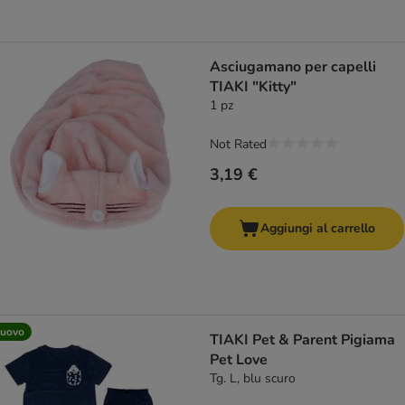
Asciugamano per capelli
TIAKI "Kitty"
1 pz
Not Rated
3,19 €
Aggiungi al carrello
uovo
TIAKI Pet & Parent Pigiama
Pet Love
Tg. L, blu scuro