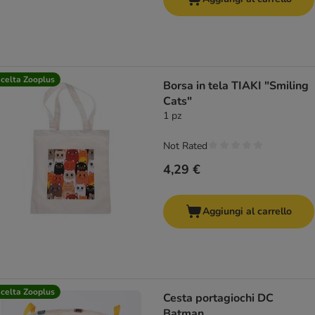
celta Zooplus
Borsa in tela TIAKI "Smiling
Cats"
1 pz
Not Rated
4,29 €
Aggiungi al carrello
celta Zooplus
Cesta portagiochi DC
Batman