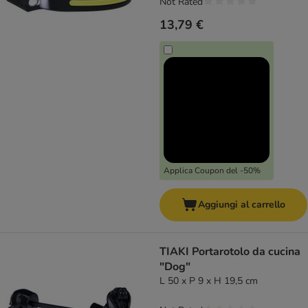
Not Rated
13,79 €
Applica Coupon del -50%
Aggiungi al carrello
TIAKI Portarotolo da cucina
"Dog"
L 50 x P 9 x H 19,5 cm