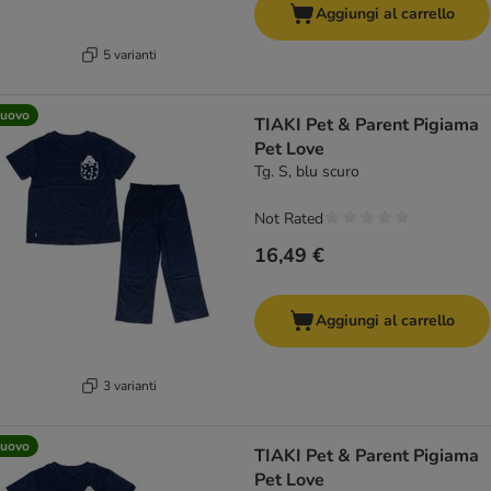
Aggiungi al carrello
5 varianti
uovo
TIAKI Pet & Parent Pigiama
Pet Love
Tg. S, blu scuro
Not Rated
16,49 €
Aggiungi al carrello
3 varianti
uovo
TIAKI Pet & Parent Pigiama
Pet Love