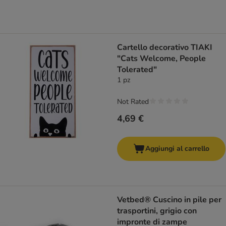
Cartello decorativo TIAKI
"Cats Welcome, People
Tolerated"
1 pz
Not Rated
4,69 €
Aggiungi al carrello
Vetbed® Cuscino in pile per
trasportini, grigio con
impronte di zampe