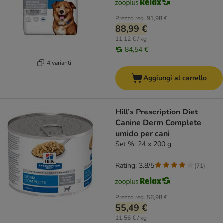
Prezzo reg.
91,98 €
88,99 €
11,12 € / kg
84,54 €
4 varianti
Aggiungi al carrello
Hill’s Prescription Diet
Canine Derm Complete
umido per cani
Set %: 24 x 200 g
Rating: 3.8/5
(
71
)
Prezzo reg.
56,98 €
55,49 €
11,56 € / kg