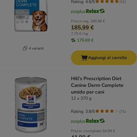
Rating: 4.6/5
(
51
)
Prezzo reg.
189,98 €
185,99 €
7,75 € / kg
176,69 €
4 varianti
Aggiungi al carrello
Hill’s Prescription Diet
Canine Derm Complete
umido per cani
12 x 370 g
Rating: 3.8/5
(
71
)
Prezzo consigliato
54,99 €