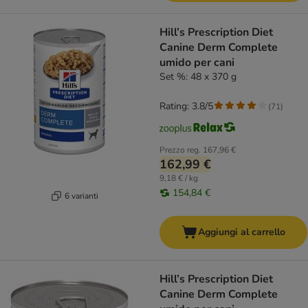
Hill’s Prescription Diet
Canine Derm Complete
umido per cani
Set %: 48 x 370 g
Rating: 3.8/5
(
71
)
Prezzo reg.
167,96 €
162,99 €
9,18 € / kg
154,84 €
6 varianti
Aggiungi al carrello
Hill’s Prescription Diet
Canine Derm Complete