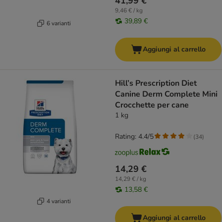
41,99 €
9,46 € / kg
39,89 €
6 varianti
Aggiungi al carrello
Hill’s Prescription Diet
Canine Derm Complete Mini
Crocchette per cane
1 kg
Rating: 4.4/5
(
34
)
14,29 €
14,29 € / kg
13,58 €
4 varianti
Aggiungi al carrello