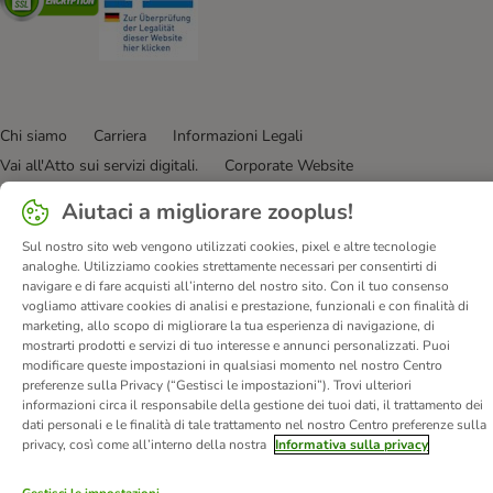
Chi siamo
Carriera
Informazioni Legali
Vai all'Atto sui servizi digitali.
Corporate Website
Condizioni Generali
Modulo tipo di recesso
Aiutaci a migliorare zooplus!
Disposizioni ambientali & smaltimento
Contatto
Sul nostro sito web vengono utilizzati cookies, pixel e altre tecnologie
Spese e tempi di consegna
Metodi di Pagamento
Privacy
analoghe. Utilizziamo cookies strettamente necessari per consentirti di
I clienti dicono di noi
Dichiarazione di accessibilità
navigare e di fare acquisti all’interno del nostro sito. Con il tuo consenso
vogliamo attivare cookies di analisi e prestazione, funzionali e con finalità di
marketing, allo scopo di migliorare la tua esperienza di navigazione, di
© zooplus SE
2026
mostrarti prodotti e servizi di tuo interesse e annunci personalizzati. Puoi
modificare queste impostazioni in qualsiasi momento nel nostro Centro
preferenze sulla Privacy (“Gestisci le impostazioni”). Trovi ulteriori
informazioni circa il responsabile della gestione dei tuoi dati, il trattamento dei
dati personali e le finalità di tale trattamento nel nostro Centro preferenze sulla
privacy, così come all’interno della nostra
Informativa sulla privacy