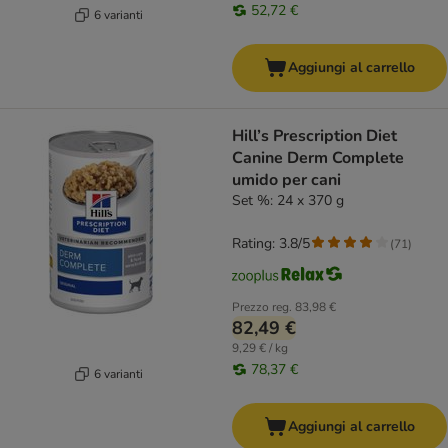
52,72 €
6 varianti
Aggiungi al carrello
Hill’s Prescription Diet
Canine Derm Complete
umido per cani
Set %: 24 x 370 g
Rating: 3.8/5
(
71
)
Prezzo reg.
83,98 €
82,49 €
9,29 € / kg
78,37 €
6 varianti
Aggiungi al carrello