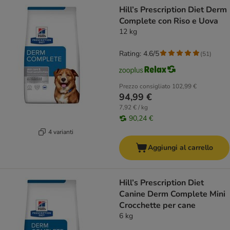
product items have been changed
Hill’s Prescription Diet Derm
Complete con Riso e Uova
12 kg
Rating: 4.6/5
(
51
)
Prezzo consigliato
102,99 €
94,99 €
7,92 € / kg
90,24 €
4 varianti
Aggiungi al carrello
Hill’s Prescription Diet
Canine Derm Complete Mini
Crocchette per cane
6 kg