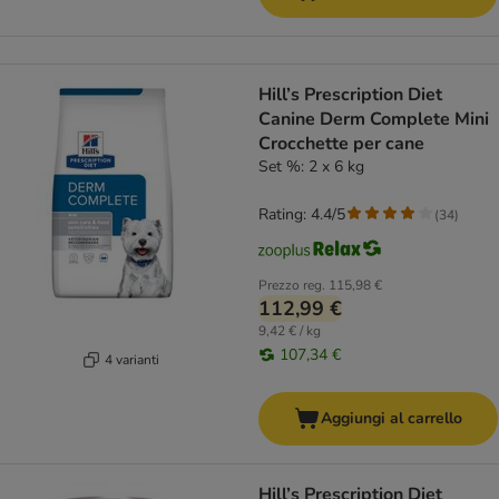
Hill’s Prescription Diet
Canine Derm Complete Mini
Crocchette per cane
Set %: 2 x 6 kg
Rating: 4.4/5
(
34
)
Prezzo reg.
115,98 €
112,99 €
9,42 € / kg
107,34 €
4 varianti
Aggiungi al carrello
Hill’s Prescription Diet