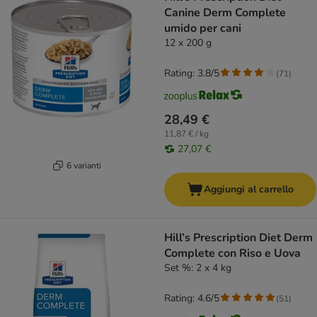
Canine Derm Complete
umido per cani
12 x 200 g
Rating: 3.8/5
(
71
)
28,49 €
11,87 € / kg
27,07 €
6 varianti
Aggiungi al carrello
Hill’s Prescription Diet Derm
Complete con Riso e Uova
Set %: 2 x 4 kg
Rating: 4.6/5
(
51
)