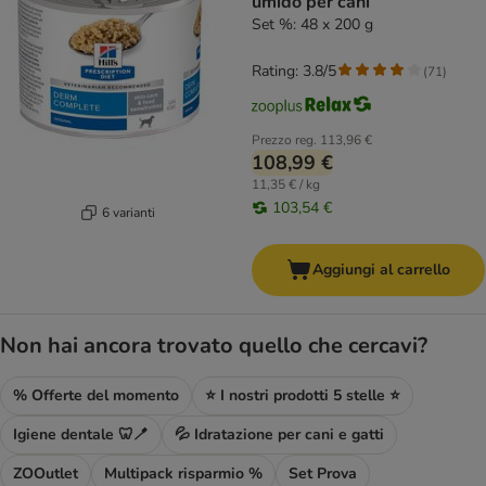
umido per cani
Set %: 48 x 200 g
Rating: 3.8/5
(
71
)
Prezzo reg.
113,96 €
108,99 €
11,35 € / kg
103,54 €
6 varianti
Aggiungi al carrello
Non hai ancora trovato quello che cercavi?
% Offerte del momento
⭐ I nostri prodotti 5 stelle ⭐
Igiene dentale 🦷🪥
💦 Idratazione per cani e gatti
ZOOutlet
Multipack risparmio %
Set Prova