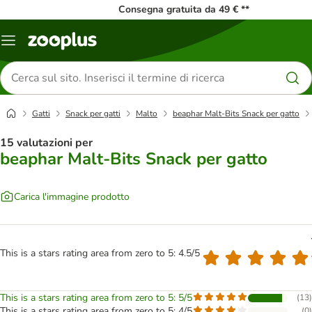
Consegna gratuita da 49 € **
Overview
catalogo
Cerca
prodotti
Gatti
Snack per gatti
Malto
beaphar Malt-Bits Snack per gatto
15 valutazioni per
beaphar Malt-Bits Snack per gatto
Carica l'immagine prodotto
This is a stars rating area from zero to 5: 4.5/5
This is a stars rating area from zero to 5: 5/5
(
13
)
This is a stars rating area from zero to 5: 4/5
(
0
)