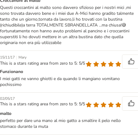
Croccantini al malto
Questi croccantini al malto sono davvero sfizioso per i nostri mici ,mi
sono trovata davvero bene e i miei due A-Mici hanno gradito talmente
tanto che un giorno,tornata da lavoro,li ho trovati con la bustina
(richiudibile)a terra TOTALMENTE SBRANDELLATA ...ma chiusa!😅
fortunatamente non hanno avuto problemi al pancino e i croccantini
superstiti li ho dovuti mettere in un altra bustina dato che quella
originaria non era più utilizzabile
|
15/11/17
Mary
This is a stars rating area from zero to 5: 5/5
Funzionano
I miei gatti ne vanno ghiotti e da quando li mangiano vomitano
pochissimo
02/05/17
This is a stars rating area from zero to 5: 5/5
malto
perfetto per dare una mano al mio gatto a smaltire il pelo nello
stomaco durante la muta