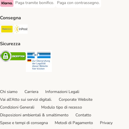
Paga tramite bonifico.
Paga con contrassegno.
Paga tramite bonifico. Payment Method
Paga con contrassegno. Payment Meth
Klarna Payment Method
Consegna
Poste Italiane. Shipping Method
InPost. Shipping Method
Sicurezza
Security
Security
Chi siamo
Carriera
Informazioni Legali
Vai all'Atto sui servizi digitali.
Corporate Website
Condizioni Generali
Modulo tipo di recesso
Disposizioni ambientali & smaltimento
Contatto
Spese e tempi di consegna
Metodi di Pagamento
Privacy