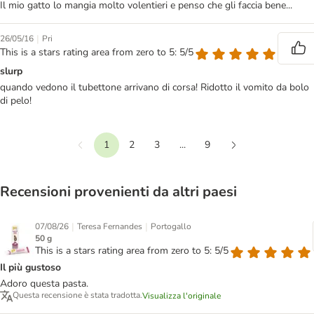
Il mio gatto lo mangia molto volentieri e penso che gli faccia bene...
|
26/05/16
Pri
This is a stars rating area from zero to 5: 5/5
slurp
quando vedono il tubettone arrivano di corsa! Ridotto il vomito da bolo
di pelo!
1
2
3
...
9
Precedente
Continua
Recensioni provenienti da altri paesi
|
|
07/08/26
Teresa Fernandes
Portogallo
50 g
This is a stars rating area from zero to 5: 5/5
Il più gustoso
Adoro questa pasta.
Questa recensione è stata tradotta.
Visualizza l'originale