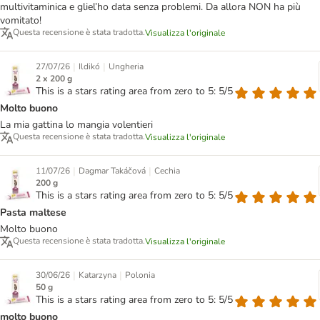
multivitaminica e gliel’ho data senza problemi. Da allora NON ha più
vomitato!
Questa recensione è stata tradotta.
Visualizza l'originale
|
|
27/07/26
Ildikó
Ungheria
2 x 200 g
This is a stars rating area from zero to 5: 5/5
Molto buono
La mia gattina lo mangia volentieri
Questa recensione è stata tradotta.
Visualizza l'originale
|
|
11/07/26
Dagmar Takáčová
Cechia
200 g
This is a stars rating area from zero to 5: 5/5
Pasta maltese
Molto buono
Questa recensione è stata tradotta.
Visualizza l'originale
|
|
30/06/26
Katarzyna
Polonia
50 g
This is a stars rating area from zero to 5: 5/5
molto buono