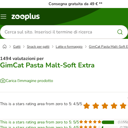
Consegna gratuita da 49 € **
Overview
catalogo
Cerca
prodotti
Gatti
Snack per gatti
Latte e formaggio
GimCat Pasta Malt-Soft E
1494 valutazioni per
GimCat Pasta Malt-Soft Extra
Carica l'immagine prodotto
This is a stars rating area from zero to 5: 4.5/5
This is a stars rating area from zero to 5: 5/5
(
1155
)
This is a stars rating area from zero to 5: 4/5
(
129
)