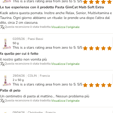
This is a stars rating area from zero to 5: 5/5
Le tue esperienze con il prodotto Pasta GimCat Malt-Soft Extra
Kazik adora questa pomata. Inoltre anche Relax, Senior, Multivitamina e
Taurina. Ogni giorno abbiamo un rituale: le prende una dopo l’altra dal
dito, circa 2 cm ciascuna.
Questa recensione è stata tradotta.
Visualizza l'originale
|
02/05/26
Paesi Bassi
50 g
This is a stars rating area from zero to 5: 5/5
fa quello per cui è fatto
il nostro gatto non vomita più
Questa recensione è stata tradotta.
Visualizza l'originale
|
|
29/04/26
COLIN
Francia
2 x 50 g
This is a stars rating area from zero to 5: 5/5
Palle di pelo
Un centimetro di pasta al mattino... Nessun problema più
Questa recensione è stata tradotta.
Visualizza l'originale
|
|
09/04/26
Christophe
Francia