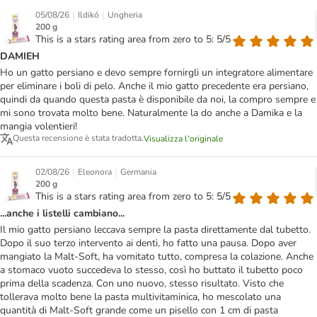
|
|
05/08/26
Ildikó
Ungheria
200 g
This is a stars rating area from zero to 5: 5/5
DAMIEH
Ho un gatto persiano e devo sempre fornirgli un integratore alimentare
per eliminare i boli di pelo. Anche il mio gatto precedente era persiano,
quindi da quando questa pasta è disponibile da noi, la compro sempre e
mi sono trovata molto bene. Naturalmente la do anche a Damika e la
mangia volentieri!
Questa recensione è stata tradotta.
Visualizza l'originale
|
|
02/08/26
Eleonora
Germania
200 g
This is a stars rating area from zero to 5: 5/5
...anche i listelli cambiano...
Il mio gatto persiano leccava sempre la pasta direttamente dal tubetto.
Dopo il suo terzo intervento ai denti, ho fatto una pausa. Dopo aver
mangiato la Malt-Soft, ha vomitato tutto, compresa la colazione. Anche
a stomaco vuoto succedeva lo stesso, così ho buttato il tubetto poco
prima della scadenza. Con uno nuovo, stesso risultato. Visto che
tollerava molto bene la pasta multivitaminica, ho mescolato una
quantità di Malt-Soft grande come un pisello con 1 cm di pasta