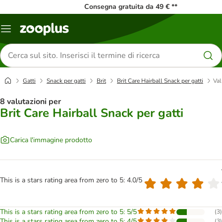
Consegna gratuita da 49 € **
Overview
catalogo
Cerca
prodotti
Gatti
Snack per gatti
Brit
Brit Care Hairball Snack per gatti
Val
8 valutazioni per
Brit Care Hairball Snack per gatti
Carica l'immagine prodotto
This is a stars rating area from zero to 5: 4.0/5
This is a stars rating area from zero to 5: 5/5
(
3
)
This is a stars rating area from zero to 5: 4/5
(
3
)