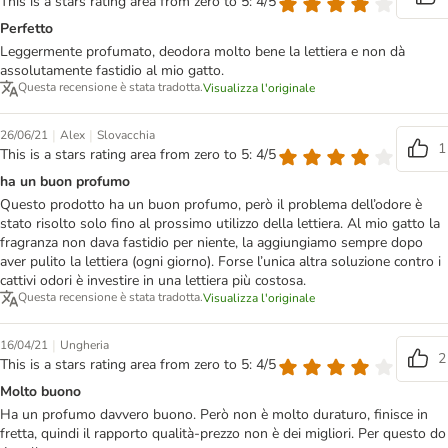
This is a stars rating area from zero to 5: 4/5
Perfetto
Leggermente profumato, deodora molto bene la lettiera e non dà
assolutamente fastidio al mio gatto.
Questa recensione è stata tradotta.
Visualizza l'originale
|
|
26/06/21
Alex
Slovacchia
1
This is a stars rating area from zero to 5: 4/5
ha un buon profumo
Questo prodotto ha un buon profumo, però il problema dell’odore è
stato risolto solo fino al prossimo utilizzo della lettiera. Al mio gatto la
fragranza non dava fastidio per niente, la aggiungiamo sempre dopo
aver pulito la lettiera (ogni giorno). Forse l’unica altra soluzione contro i
cattivi odori è investire in una lettiera più costosa.
Questa recensione è stata tradotta.
Visualizza l'originale
|
16/04/21
Ungheria
2
This is a stars rating area from zero to 5: 4/5
Molto buono
Ha un profumo davvero buono. Però non è molto duraturo, finisce in
fretta, quindi il rapporto qualità-prezzo non è dei migliori. Per questo do