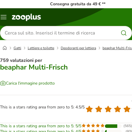
Consegna gratuita da 49 € **
Overview
catalogo
Cerca
prodotti
Gatti
Lettiere e toilette
Deodoranti per lettiera
beaphar Multi-Fri
759 valutazioni per
beaphar Multi-Frisch
Carica l'immagine prodotto
This is a stars rating area from zero to 5: 4.5/5
This is a stars rating area from zero to 5: 5/5
(
565
)
This is a stars rating area from zero to 5: 4/5
(
80
)