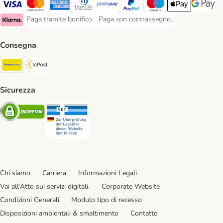
Paga con Visa. Payment Method
Paga con Mastercard. Payment Method
Paga con American Express. Payment Method
Paga con Diners Club. Payment Method
Paga con Postepay. Payment Method
Paga con PayPal. Payment Meth
Paga con Maestro. Paym
Apple Pay Payme
Google P
Paga tramite bonifico.
Paga con contrassegno.
Paga tramite bonifico. Payment Method
Paga con contrassegno. Payment Meth
Klarna Payment Method
Consegna
Poste Italiane. Shipping Method
InPost. Shipping Method
Sicurezza
Security
Security
Chi siamo
Carriera
Informazioni Legali
Vai all'Atto sui servizi digitali.
Corporate Website
Condizioni Generali
Modulo tipo di recesso
Disposizioni ambientali & smaltimento
Contatto