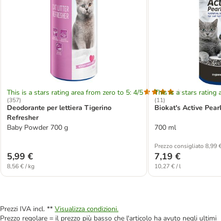
This is a stars rating area from zero to 5: 4/5
This is a stars rating 
(
357
)
(
11
)
Deodorante per lettiera Tigerino
Biokat's Active Pear
Refresher
Baby Powder 700 g
700 ml
Prezzo consigliato 8,99 
5,99 €
7,19 €
8,56 € / kg
10,27 € / l
Prezzi IVA incl. **
Visualizza condizioni.
Prezzo regolare = il prezzo più basso che l'articolo ha avuto negli ultimi