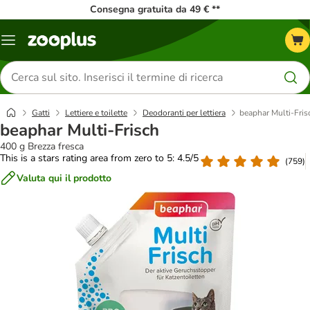
Consegna gratuita da 49 € **
Overview
catalogo
Cerca
prodotti
Gatti
Lettiere e toilette
Deodoranti per lettiera
beaphar Multi-Fris
beaphar Multi-Frisch
400 g Brezza fresca
This is a stars rating area from zero to 5: 4.5/5
(
759
)
Valuta qui il prodotto