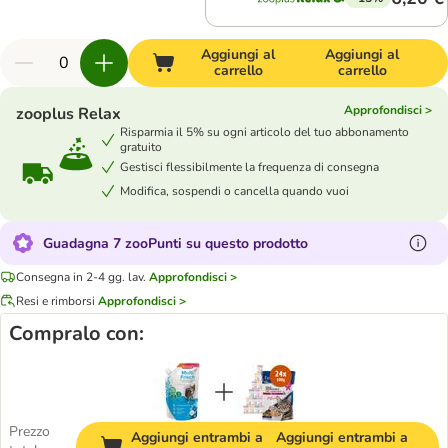
Aggiungi al
Aggiungi al
carrello
carrello
Approfondisci >
zooplus Relax
Risparmia il 5% su ogni articolo del tuo abbonamento
gratuito
Gestisci flessibilmente la frequenza di consegna
Modifica, sospendi o cancella quando vuoi
Guadagna 7 zooPunti su questo prodotto
Consegna in 2-4 gg. lav.
Approfondisci >
Resi e rimborsi
Approfondisci >
Compralo con:
Prezzo
Aggiungi entrambi a
Aggiungi entrambi a