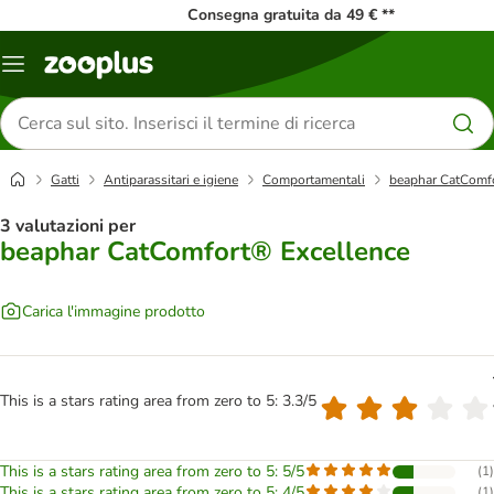
Consegna gratuita da 49 € **
Overview
catalogo
Cerca
prodotti
Gatti
Antiparassitari e igiene
Comportamentali
beaphar CatComf
3 valutazioni per
beaphar CatComfort® Excellence
Carica l'immagine prodotto
This is a stars rating area from zero to 5: 3.3/5
This is a stars rating area from zero to 5: 5/5
(
1
)
This is a stars rating area from zero to 5: 4/5
(
1
)