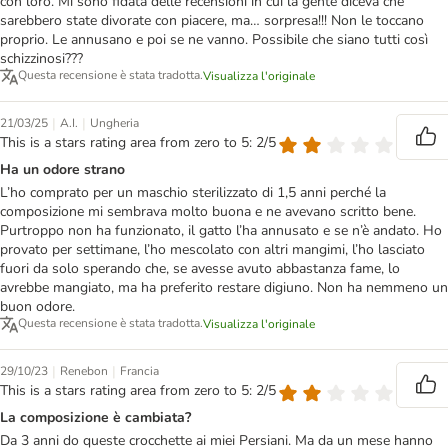
con loro. Mi sono fidata delle recensioni in cui la gente diceva che
sarebbero state divorate con piacere, ma… sorpresa!!! Non le toccano
proprio. Le annusano e poi se ne vanno. Possibile che siano tutti così
schizzinosi???
Questa recensione è stata tradotta.
Visualizza l'originale
|
|
21/03/25
A.I.
Ungheria
This is a stars rating area from zero to 5: 2/5
Ha un odore strano
L’ho comprato per un maschio sterilizzato di 1,5 anni perché la
composizione mi sembrava molto buona e ne avevano scritto bene.
Purtroppo non ha funzionato, il gatto l’ha annusato e se n’è andato. Ho
provato per settimane, l’ho mescolato con altri mangimi, l’ho lasciato
fuori da solo sperando che, se avesse avuto abbastanza fame, lo
avrebbe mangiato, ma ha preferito restare digiuno. Non ha nemmeno un
buon odore.
Questa recensione è stata tradotta.
Visualizza l'originale
|
|
29/10/23
Renebon
Francia
This is a stars rating area from zero to 5: 2/5
La composizione è cambiata?
Da 3 anni do queste crocchette ai miei Persiani. Ma da un mese hanno