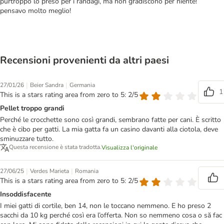
purtroppo lo preso per i randagi, ma non gradiscono per niente!
pensavo molto meglio!
Recensioni provenienti da altri paesi
|
|
27/01/26
Beier Sandra
Germania
1
This is a stars rating area from zero to 5: 2/5
Pellet troppo grandi
Perché le crocchette sono così grandi, sembrano fatte per cani. È scritto
che è cibo per gatti. La mia gatta fa un casino davanti alla ciotola, deve
sminuzzare tutto.
Questa recensione è stata tradotta.
Visualizza l'originale
|
|
27/06/25
Verdes Marieta
Romania
This is a stars rating area from zero to 5: 2/5
Insoddisfacente
I miei gatti di cortile, ben 14, non le toccano nemmeno. E ho preso 2
sacchi da 10 kg perché così era l’offerta. Non so nemmeno cosa o să fac