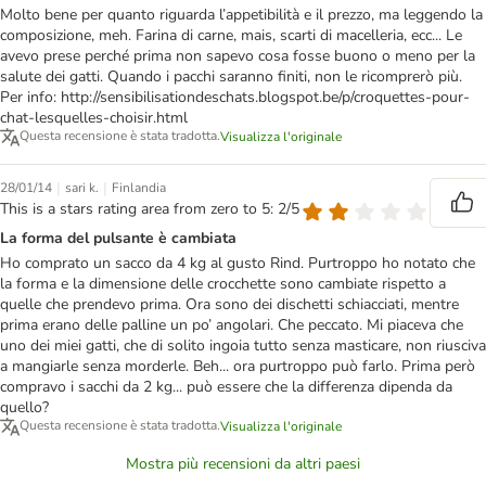
Molto bene per quanto riguarda l’appetibilità e il prezzo, ma leggendo la
composizione, meh. Farina di carne, mais, scarti di macelleria, ecc... Le
avevo prese perché prima non sapevo cosa fosse buono o meno per la
salute dei gatti. Quando i pacchi saranno finiti, non le ricomprerò più.
Per info: http://sensibilisationdeschats.blogspot.be/p/croquettes-pour-
chat-lesquelles-choisir.html
Questa recensione è stata tradotta.
Visualizza l'originale
|
|
28/01/14
sari k.
Finlandia
This is a stars rating area from zero to 5: 2/5
La forma del pulsante è cambiata
Ho comprato un sacco da 4 kg al gusto Rind. Purtroppo ho notato che
la forma e la dimensione delle crocchette sono cambiate rispetto a
quelle che prendevo prima. Ora sono dei dischetti schiacciati, mentre
prima erano delle palline un po’ angolari. Che peccato. Mi piaceva che
uno dei miei gatti, che di solito ingoia tutto senza masticare, non riusciva
a mangiarle senza morderle. Beh... ora purtroppo può farlo. Prima però
compravo i sacchi da 2 kg... può essere che la differenza dipenda da
quello?
Questa recensione è stata tradotta.
Visualizza l'originale
Mostra più recensioni da altri paesi