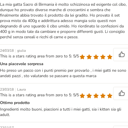
La mia gatta Sacro di Birmania è molto schizzinosa ed esigente col cibo,
dunque ho provato diverse marche di croccantini e sembra che
finalmente abbia trovato il prodotto da lei gradito. Ho provato il set
prova misto da 400g e addirittura adesso mangia solo questi non
degnando di uno sguardo il cibo umido. Ho riordinato le confezioni da
400 g in modo tale da cambiare e proporre differenti gusti. Li consiglio
perché senza cereali e ricchi di carne e pesce.
|
24/03/18
giulia
This is a stars rating area from zero to 5: 5/5
Una piacevole sorpresa
Ho preso un pacco con i punti premio per provarlo , i miei gatti ne sono
andati pazzi , sto valutando se passare a questa marca
|
23/03/18
Laura
This is a stars rating area from zero to 5: 5/5
Ottimo prodotto
Ingredienti molto buoni, piaccioni a tutti i miei gatti, sia i kitten sia gli
adult.
22/11/17