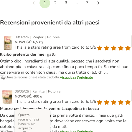
1
2
3
...
7
Precedente
Continua
Recensioni provenienti da altri paesi
|
|
09/07/26
Wojtek
Polonia
NOWOŚĆ: 6,5 kg
This is a stars rating area from zero to 5: 5/5
Il cibo preferito dei miei gatti
Ottimo cibo, ingredienti di alta qualità, peccato che i sacchetti non
abbiano più la chiusura a zip come fino a poco tempo fa. So che si può
conservare in contenitori chiusi, ma qui si tratta di 6,5 chili...
Questa recensione è stata tradotta.
Visualizza l'originale
|
|
06/05/26
Kamilla
Polonia
NOWOŚĆ: 400 g
This is a stars rating area from zero to 5: 5/5
Manzo così buono che fa venire l’acquolina in bocca
Questa
Da quando ho comprato per la prima volta il manzo, i miei due gatti
recensione si
bengala coccolano il cassetto dove viene conservato ogni volta che le
basa su un
ciotole sono vuote. Gli piace da matti!
acquisto
Questa recensione è stata tradotta.
Visualizza l'originale