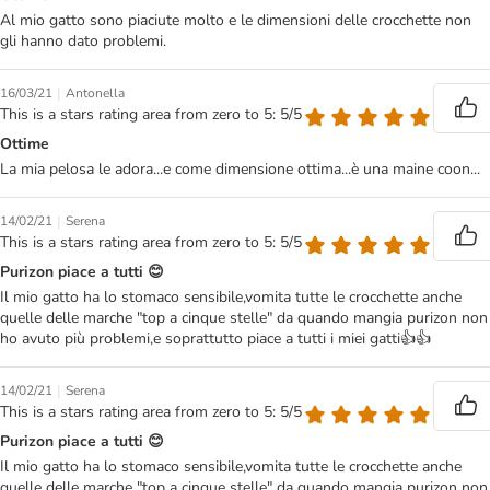
Al mio gatto sono piaciute molto e le dimensioni delle crocchette non
gli hanno dato problemi.
|
16/03/21
Antonella
This is a stars rating area from zero to 5: 5/5
Ottime
La mia pelosa le adora...e come dimensione ottima...è una maine coon...
|
14/02/21
Serena
This is a stars rating area from zero to 5: 5/5
Purizon piace a tutti 😊
Il mio gatto ha lo stomaco sensibile,vomita tutte le crocchette anche
quelle delle marche "top a cinque stelle" da quando mangia purizon non
ho avuto più problemi,e soprattutto piace a tutti i miei gatti👍👍
|
14/02/21
Serena
This is a stars rating area from zero to 5: 5/5
Purizon piace a tutti 😊
Il mio gatto ha lo stomaco sensibile,vomita tutte le crocchette anche
quelle delle marche "top a cinque stelle" da quando mangia purizon non