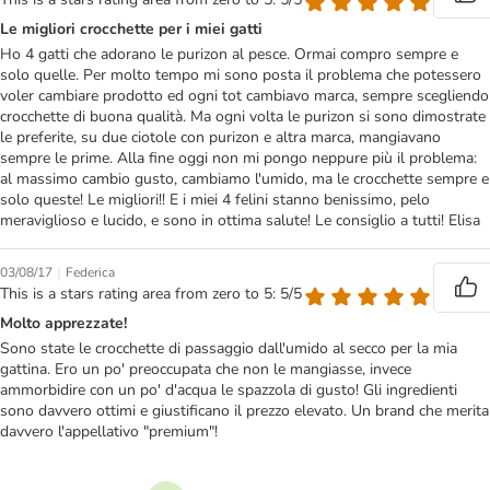
Le migliori crocchette per i miei gatti
Ho 4 gatti che adorano le purizon al pesce. Ormai compro sempre e
solo quelle. Per molto tempo mi sono posta il problema che potessero
voler cambiare prodotto ed ogni tot cambiavo marca, sempre scegliendo
crocchette di buona qualità. Ma ogni volta le purizon si sono dimostrate
le preferite, su due ciotole con purizon e altra marca, mangiavano
sempre le prime. Alla fine oggi non mi pongo neppure più il problema:
al massimo cambio gusto, cambiamo l'umido, ma le crocchette sempre e
solo queste! Le migliori!! E i miei 4 felini stanno benissimo, pelo
meraviglioso e lucido, e sono in ottima salute! Le consiglio a tutti! Elisa
|
03/08/17
Federica
This is a stars rating area from zero to 5: 5/5
Molto apprezzate!
Sono state le crocchette di passaggio dall'umido al secco per la mia
gattina. Ero un po' preoccupata che non le mangiasse, invece
ammorbidire con un po' d'acqua le spazzola di gusto! Gli ingredienti
sono davvero ottimi e giustificano il prezzo elevato. Un brand che merita
davvero l'appellativo "premium"!