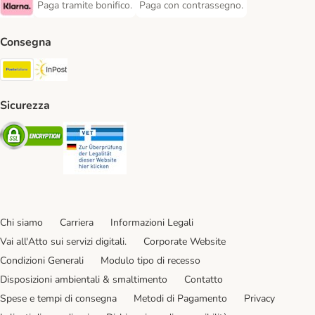
Paga tramite bonifico.
Paga con contrassegno.
Paga tramite bonifico. Payment Method
Paga con contrassegno. Payment Meth
Klarna Payment Method
Consegna
Poste Italiane. Shipping Method
InPost. Shipping Method
Sicurezza
Security
Security
Chi siamo
Carriera
Informazioni Legali
Vai all'Atto sui servizi digitali.
Corporate Website
Condizioni Generali
Modulo tipo di recesso
Disposizioni ambientali & smaltimento
Contatto
Spese e tempi di consegna
Metodi di Pagamento
Privacy