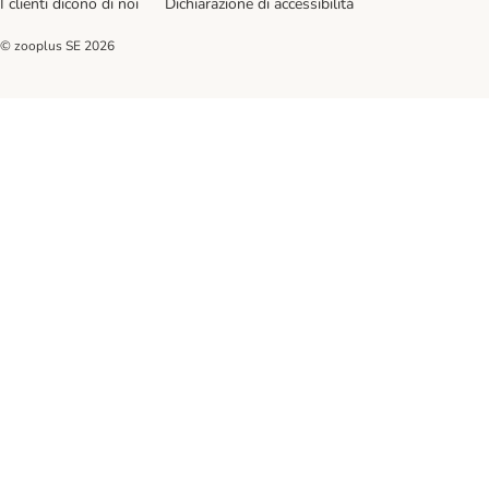
I clienti dicono di noi
Dichiarazione di accessibilità
© zooplus SE
2026