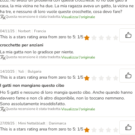
Ecco, ho avuto un problema con queste crocchette. Io ho due gatti a
casa, la mia vicina ne ha due. La mia ragazza aveva un gatto, la vicina ne
ha tre, e nessuno di loro vuole queste crocchette, cosa devo fare?
Questa recensione è stata tradotta.
Visualizza l'originale
|
|
04/11/25
Norbert
Francia
This is a stars rating area from zero to 5: 1/5
crocchette per anziani
La mia gatta non lo gradisce per niente.
Questa recensione è stata tradotta.
Visualizza l'originale
|
|
14/10/25
Yuli
Bulgaria
This is a stars rating area from zero to 5: 1/5
I gatti non mangiano questo cibo
Ho 5 gatti e nessuno di loro mangia questo cibo. Anche quando hanno
davvero fame e non c’è altro disponibile, non lo toccano nemmeno.
Sono assolutamente insoddisfatto.
Questa recensione è stata tradotta.
Visualizza l'originale
|
|
27/09/25
Mimi Nettelbladt
Danimarca
This is a stars rating area from zero to 5: 1/5