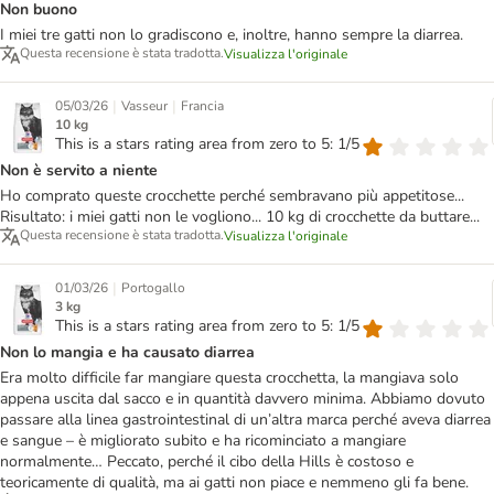
Non buono
I miei tre gatti non lo gradiscono e, inoltre, hanno sempre la diarrea.
Questa recensione è stata tradotta.
Visualizza l'originale
|
|
05/03/26
Vasseur
Francia
10 kg
This is a stars rating area from zero to 5: 1/5
Non è servito a niente
Ho comprato queste crocchette perché sembravano più appetitose...
Risultato: i miei gatti non le vogliono... 10 kg di crocchette da buttare...
Questa recensione è stata tradotta.
Visualizza l'originale
|
01/03/26
Portogallo
3 kg
This is a stars rating area from zero to 5: 1/5
Non lo mangia e ha causato diarrea
Era molto difficile far mangiare questa crocchetta, la mangiava solo
appena uscita dal sacco e in quantità davvero minima. Abbiamo dovuto
passare alla linea gastrointestinal di un’altra marca perché aveva diarrea
e sangue – è migliorato subito e ha ricominciato a mangiare
normalmente… Peccato, perché il cibo della Hills è costoso e
teoricamente di qualità, ma ai gatti non piace e nemmeno gli fa bene.