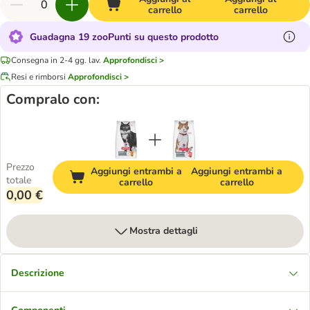
carrello
carrello
Guadagna 19 zooPunti su questo prodotto
Consegna in 2-4 gg. lav.
Approfondisci >
Resi e rimborsi
Approfondisci >
Compralo con:
Prezzo
Aggiungi entrambi a
Aggiungi entrambi a
totale
carrello
carrello
0,00 €
Mostra dettagli
Descrizione