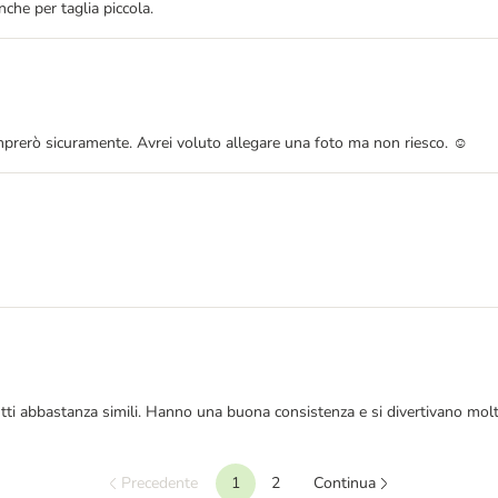
che per taglia piccola.
icomprerò sicuramente. Avrei voluto allegare una foto ma non riesco. ☺️
utti abbastanza simili. Hanno una buona consistenza e si divertivano molt
Precedente
1
2
Continua