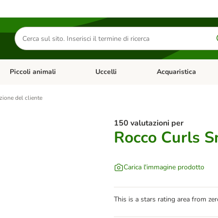
Cerca
prodotti
Piccoli animali
Uccelli
Acquaristica
Apri Menu Categoria: Diete e antiparassitari
Apri Menu Categoria: Piccoli animali
Apri Menu Categoria: U
zione del cliente
150 valutazioni per
Rocco Curls S
Carica l'immagine prodotto
This is a stars rating area from zer