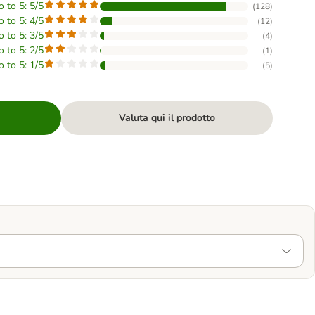
o to 5: 5/5
(
128
)
o to 5: 4/5
(
12
)
o to 5: 3/5
(
4
)
o to 5: 2/5
(
1
)
o to 5: 1/5
(
5
)
Valuta qui il prodotto