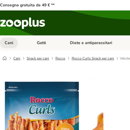
Consegna gratuita da 49 € **
Cani
Gatti
Diete e antiparassitari
Apri Menu Categoria: Cani
Apri Menu Categoria: Gatti
Cani
Snack per cani
Rocco
Rocco Curls Snack per cani
Valuta