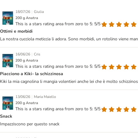
|
18/07/26
Giulia
200 g Anatra
This is a stars rating area from zero to 5: 5/5
Ottimi e morbidi
La nostra cucciola meticcia li adora. Sono morbidi, un rotolino viene ma
|
16/06/26
Cris
200 g Anatra
This is a stars rating area from zero to 5: 5/5
Piacciono a Kiki- la schizzinosa
Kiki la mia cagnolina li mangia volentieri anche lei che è molto schizzino
|
13/06/26
Maria Maiello
200 g Anatra
This is a stars rating area from zero to 5: 5/5
Snack
Impazziscono per questo snack