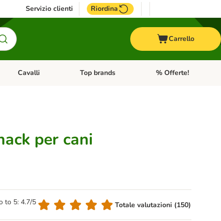
Servizio clienti
Riordina
Carrello
Cavalli
Top brands
% Offerte!
ccelli
Apri Menu Categoria: Acquaristica
Apri Menu Categoria: Cavalli
Apri Menu Categoria: T
nack per cani
o to 5: 4.7/5
Totale valutazioni (150)