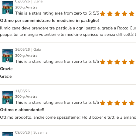
|
02/06/26
Elena
200 g Anatra
This is a stars rating area from zero to 5: 5/5
Ottimo per somministrare le medicine in pastiglie!
Il mio cane deve prendere tre pastiglie a ogni pasto e, grazie a Rocco Cu
pappa: lui le mangia volentieri e le medicine spariscono senza difficoltà!
|
26/05/26
Gaia
200 g Anatra
This is a stars rating area from zero to 5: 5/5
Grazie
Grazie
11/05/26
200 g Anatra
This is a stars rating area from zero to 5: 5/5
Ottimo e abbondante!!
Ottimo prodotto, anche come spezzafame!! Ho 3 boxer e tutti e 3 amano
|
09/05/26
Susanna