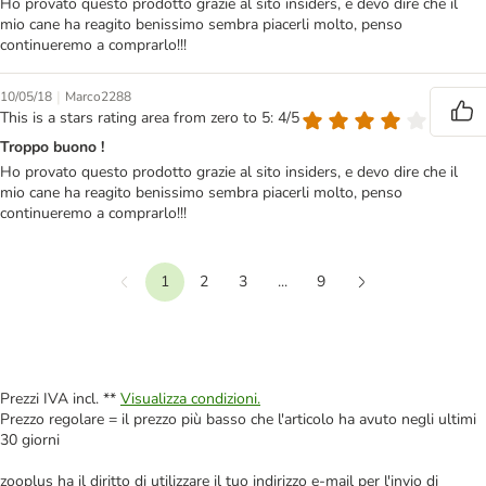
Ho provato questo prodotto grazie al sito insiders, e devo dire che il
mio cane ha reagito benissimo sembra piacerli molto, penso
continueremo a comprarlo!!!
|
10/05/18
Marco2288
This is a stars rating area from zero to 5: 4/5
Troppo buono !
Ho provato questo prodotto grazie al sito insiders, e devo dire che il
mio cane ha reagito benissimo sembra piacerli molto, penso
continueremo a comprarlo!!!
1
2
3
...
9
Precedente
Continua
Prezzi IVA incl. **
Visualizza condizioni.
Prezzo regolare = il prezzo più basso che l'articolo ha avuto negli ultimi
30 giorni
zooplus ha il diritto di utilizzare il tuo indirizzo e-mail per l'invio di