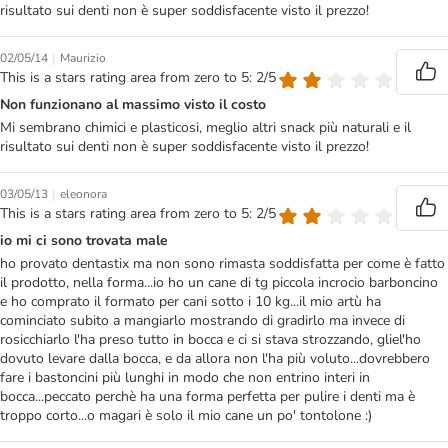
risultato sui denti non è super soddisfacente visto il prezzo!
|
02/05/14
Maurizio
This is a stars rating area from zero to 5: 2/5
Non funzionano al massimo visto il costo
Mi sembrano chimici e plasticosi, meglio altri snack più naturali e il
risultato sui denti non è super soddisfacente visto il prezzo!
|
03/05/13
eleonora
This is a stars rating area from zero to 5: 2/5
io mi ci sono trovata male
ho provato dentastix ma non sono rimasta soddisfatta per come è fatto
il prodotto, nella forma...io ho un cane di tg piccola incrocio barboncino
e ho comprato il formato per cani sotto i 10 kg...il mio artù ha
cominciato subito a mangiarlo mostrando di gradirlo ma invece di
rosicchiarlo l'ha preso tutto in bocca e ci si stava strozzando, gliel'ho
dovuto levare dalla bocca, e da allora non l'ha più voluto...dovrebbero
fare i bastoncini più lunghi in modo che non entrino interi in
bocca...peccato perchè ha una forma perfetta per pulire i denti ma è
troppo corto...o magari è solo il mio cane un po' tontolone :)