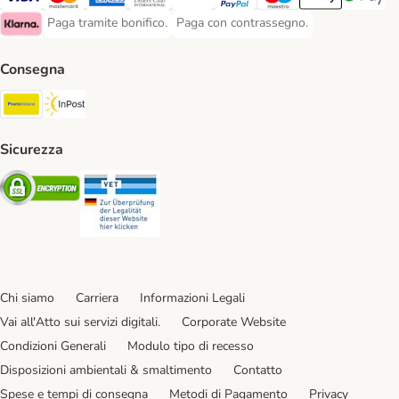
Paga con Visa. Payment Method
Paga con Mastercard. Payment Method
Paga con American Express. Payment Method
Paga con Diners Club. Payment Method
Paga con Postepay. Payment Method
Paga con PayPal. Payment Meth
Paga con Maestro. Paym
Apple Pay Payme
Google P
Paga tramite bonifico.
Paga con contrassegno.
Paga tramite bonifico. Payment Method
Paga con contrassegno. Payment Meth
Klarna Payment Method
Consegna
Poste Italiane. Shipping Method
InPost. Shipping Method
Sicurezza
Security
Security
Chi siamo
Carriera
Informazioni Legali
Vai all'Atto sui servizi digitali.
Corporate Website
Condizioni Generali
Modulo tipo di recesso
Disposizioni ambientali & smaltimento
Contatto
Spese e tempi di consegna
Metodi di Pagamento
Privacy