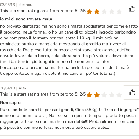
|
03/05/13
eleonora
This is a stars rating area from zero to 5: 2/5
io mi ci sono trovata male
ho provato dentastix ma non sono rimasta soddisfatta per come è fatto
il prodotto, nella forma...io ho un cane di tg piccola incrocio barboncino
e ho comprato il formato per cani sotto i 10 kg...il mio artù ha
cominciato subito a mangiarlo mostrando di gradirlo ma invece di
rosicchiarlo l'ha preso tutto in bocca e ci si stava strozzando, gliel'ho
dovuto levare dalla bocca, e da allora non l'ha più voluto...dovrebbero
fare i bastoncini più lunghi in modo che non entrino interi in
bocca...peccato perchè ha una forma perfetta per pulire i denti ma è
troppo corto...o magari è solo il mio cane un po' tontolone :)
|
30/04/13
Alex
This is a stars rating area from zero to 5: 2/5
Non saprei
Pur usando le barrette per cani grandi, Gina (35Kg) le "trita ed ingurgita"
in meno di un minuto... :) Non so se in questo tempo il prodotto possa
raggiungere il suo scopo, ma ho i miei dubbi!!! Probabilmente con cani
più piccoli e con meno forza nel morso può essere utile...