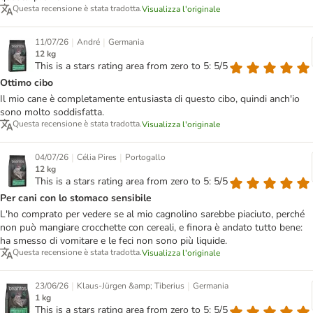
Questa recensione è stata tradotta.
Visualizza l'originale
|
|
11/07/26
André
Germania
12 kg
This is a stars rating area from zero to 5: 5/5
Ottimo cibo
Il mio cane è completamente entusiasta di questo cibo, quindi anch'io
sono molto soddisfatta.
Questa recensione è stata tradotta.
Visualizza l'originale
|
|
04/07/26
Célia Pires
Portogallo
12 kg
This is a stars rating area from zero to 5: 5/5
Per cani con lo stomaco sensibile
L'ho comprato per vedere se al mio cagnolino sarebbe piaciuto, perché
non può mangiare crocchette con cereali, e finora è andato tutto bene:
ha smesso di vomitare e le feci non sono più liquide.
Questa recensione è stata tradotta.
Visualizza l'originale
|
|
23/06/26
Klaus-Jürgen &amp; Tiberius
Germania
1 kg
This is a stars rating area from zero to 5: 5/5