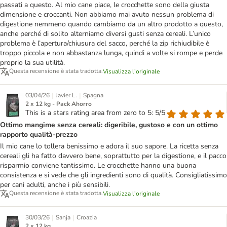
passati a questo. Al mio cane piace, le crocchette sono della giusta
dimensione e croccanti. Non abbiamo mai avuto nessun problema di
digestione nemmeno quando cambiamo da un altro prodotto a questo,
anche perché di solito alterniamo diversi gusti senza cereali. L’unico
problema è l’apertura/chiusura del sacco, perché la zip richiudibile è
troppo piccola e non abbastanza lunga, quindi a volte si rompe e perde
proprio la sua utilità.
Questa recensione è stata tradotta.
Visualizza l'originale
|
|
03/04/26
Javier L.
Spagna
2 x 12 kg - Pack Ahorro
This is a stars rating area from zero to 5: 5/5
Ottimo mangime senza cereali: digeribile, gustoso e con un ottimo
rapporto qualità-prezzo
Il mio cane lo tollera benissimo e adora il suo sapore. La ricetta senza
cereali gli ha fatto davvero bene, soprattutto per la digestione, e il pacco
risparmio conviene tantissimo. Le crocchette hanno una buona
consistenza e si vede che gli ingredienti sono di qualità. Consigliatissimo
per cani adulti, anche i più sensibili.
Questa recensione è stata tradotta.
Visualizza l'originale
|
|
30/03/26
Sanja
Croazia
2 x 12 kg