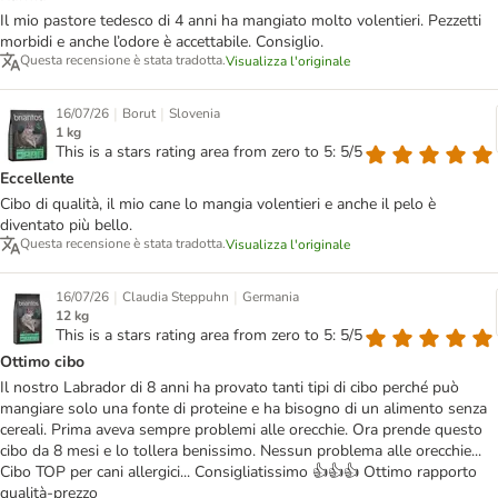
Il mio pastore tedesco di 4 anni ha mangiato molto volentieri. Pezzetti
morbidi e anche l’odore è accettabile. Consiglio.
Questa recensione è stata tradotta.
Visualizza l'originale
|
|
16/07/26
Borut
Slovenia
1 kg
This is a stars rating area from zero to 5: 5/5
Eccellente
Cibo di qualità, il mio cane lo mangia volentieri e anche il pelo è
diventato più bello.
Questa recensione è stata tradotta.
Visualizza l'originale
|
|
16/07/26
Claudia Steppuhn
Germania
12 kg
This is a stars rating area from zero to 5: 5/5
Ottimo cibo
Il nostro Labrador di 8 anni ha provato tanti tipi di cibo perché può
mangiare solo una fonte di proteine e ha bisogno di un alimento senza
cereali. Prima aveva sempre problemi alle orecchie. Ora prende questo
cibo da 8 mesi e lo tollera benissimo. Nessun problema alle orecchie...
Cibo TOP per cani allergici... Consigliatissimo 👍👍👍 Ottimo rapporto
qualità-prezzo