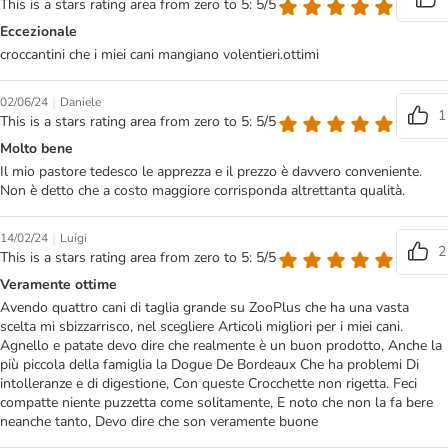
This is a stars rating area from zero to 5: 5/5
Eccezionale
croccantini che i miei cani mangiano volentieri.ottimi
|
02/06/24
Daniele
1
This is a stars rating area from zero to 5: 5/5
Molto bene
Il mio pastore tedesco le apprezza e il prezzo è davvero conveniente.
Non è detto che a costo maggiore corrisponda altrettanta qualità.
|
14/02/24
Luigi
2
This is a stars rating area from zero to 5: 5/5
Veramente ottime
Avendo quattro cani di taglia grande su ZooPlus che ha una vasta
scelta mi sbizzarrisco, nel scegliere Articoli migliori per i miei cani.
Agnello e patate devo dire che realmente è un buon prodotto, Anche la
più piccola della famiglia la Dogue De Bordeaux Che ha problemi Di
intolleranze e di digestione, Con queste Crocchette non rigetta. Feci
compatte niente puzzetta come solitamente, E noto che non la fa bere
neanche tanto, Devo dire che son veramente buone