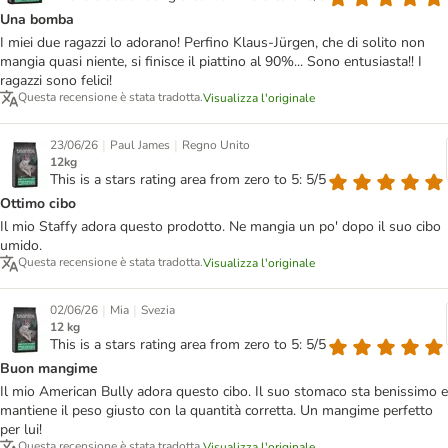
Una bomba
I miei due ragazzi lo adorano! Perfino Klaus-Jürgen, che di solito non
mangia quasi niente, si finisce il piattino al 90%... Sono entusiasta!! I
ragazzi sono felici!
Questa recensione è stata tradotta.
Visualizza l'originale
|
|
23/06/26
Paul James
Regno Unito
12kg
This is a stars rating area from zero to 5: 5/5
Ottimo cibo
Il mio Staffy adora questo prodotto. Ne mangia un po' dopo il suo cibo
umido.
Questa recensione è stata tradotta.
Visualizza l'originale
|
|
02/06/26
Mia
Svezia
12 kg
This is a stars rating area from zero to 5: 5/5
Buon mangime
Il mio American Bully adora questo cibo. Il suo stomaco sta benissimo e
mantiene il peso giusto con la quantità corretta. Un mangime perfetto
per lui!
Questa recensione è stata tradotta.
Visualizza l'originale