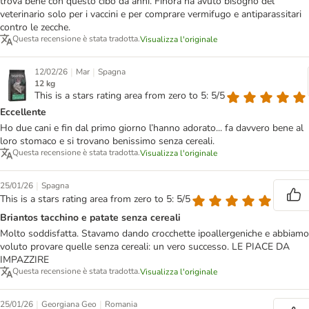
trova bene con questo cibo da anni. Finora ha avuto bisogno del
veterinario solo per i vaccini e per comprare vermifugo e antiparassitari
contro le zecche.
Questa recensione è stata tradotta.
Visualizza l'originale
|
|
12/02/26
Mar
Spagna
12 kg
This is a stars rating area from zero to 5: 5/5
Eccellente
Ho due cani e fin dal primo giorno l’hanno adorato... fa davvero bene al
loro stomaco e si trovano benissimo senza cereali.
Questa recensione è stata tradotta.
Visualizza l'originale
|
25/01/26
Spagna
This is a stars rating area from zero to 5: 5/5
Briantos tacchino e patate senza cereali
Molto soddisfatta. Stavamo dando crocchette ipoallergeniche e abbiamo
voluto provare quelle senza cereali: un vero successo. LE PIACE DA
IMPAZZIRE
Questa recensione è stata tradotta.
Visualizza l'originale
|
|
25/01/26
Georgiana Geo
Romania