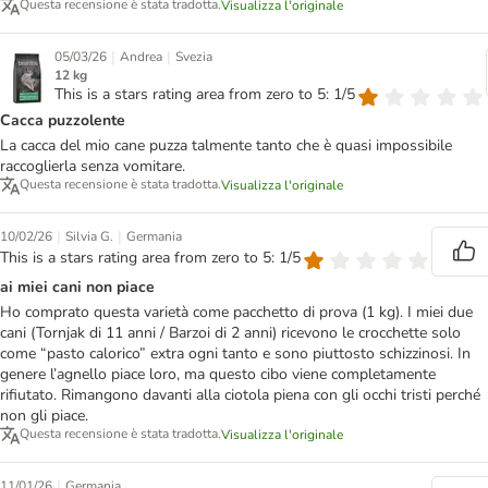
Questa recensione è stata tradotta.
Visualizza l'originale
|
|
05/03/26
Andrea
Svezia
12 kg
This is a stars rating area from zero to 5: 1/5
Cacca puzzolente
La cacca del mio cane puzza talmente tanto che è quasi impossibile
raccoglierla senza vomitare.
Questa recensione è stata tradotta.
Visualizza l'originale
|
|
10/02/26
Silvia G.
Germania
This is a stars rating area from zero to 5: 1/5
ai miei cani non piace
Ho comprato questa varietà come pacchetto di prova (1 kg). I miei due
cani (Tornjak di 11 anni / Barzoi di 2 anni) ricevono le crocchette solo
come “pasto calorico” extra ogni tanto e sono piuttosto schizzinosi. In
genere l’agnello piace loro, ma questo cibo viene completamente
rifiutato. Rimangono davanti alla ciotola piena con gli occhi tristi perché
non gli piace.
Questa recensione è stata tradotta.
Visualizza l'originale
|
11/01/26
Germania