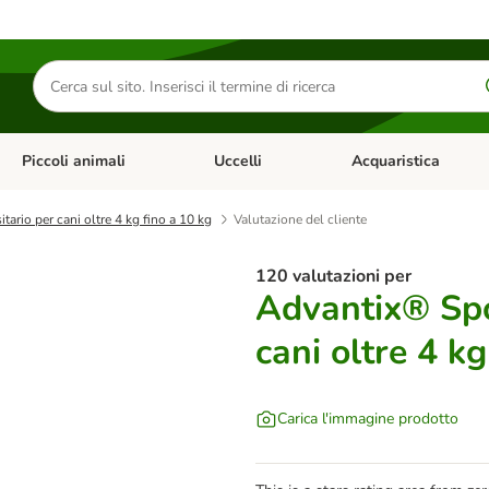
Cerca
prodotti
Piccoli animali
Uccelli
Acquaristica
Apri Menu Categoria: Diete e antiparassitari
Apri Menu Categoria: Piccoli animali
Apri Menu Categoria: U
ario per cani oltre 4 kg fino a 10 kg
Valutazione del cliente
120 valutazioni per
Advantix® Spo
cani oltre 4 kg
Carica l'immagine prodotto