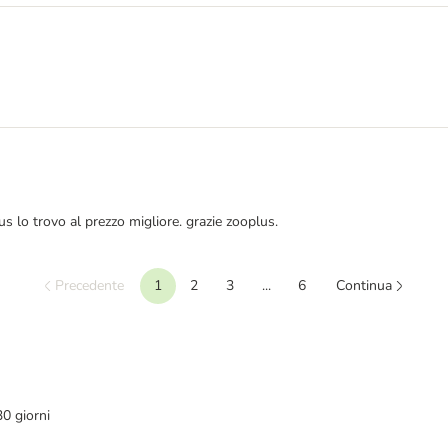
s lo trovo al prezzo migliore. grazie zooplus.
Precedente
1
2
3
...
6
Continua
30 giorni