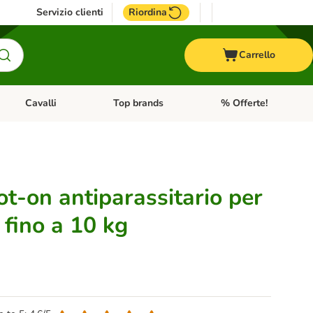
Servizio clienti
Riordina
Carrello
Cavalli
Top brands
% Offerte!
ccelli
Apri Menu Categoria: Acquaristica
Apri Menu Categoria: Cavalli
Apri Menu Categoria: T
t-on antiparassitario per
 fino a 10 kg