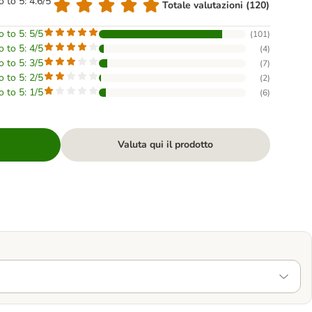
o to 5: 4.6/5
Totale valutazioni (120)
o to 5: 5/5
(
101
)
o to 5: 4/5
(
4
)
o to 5: 3/5
(
7
)
o to 5: 2/5
(
2
)
o to 5: 1/5
(
6
)
Valuta qui il prodotto