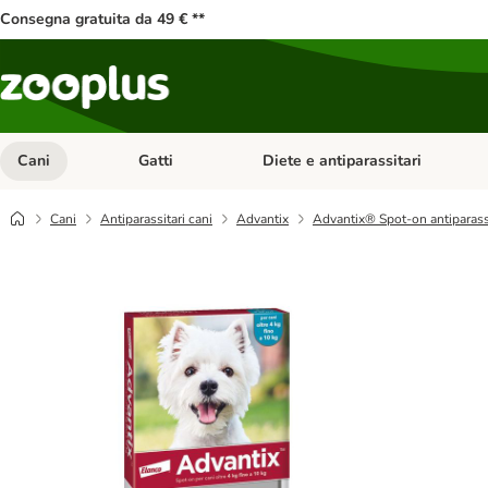
Consegna gratuita da 49 € **
Cani
Gatti
Diete e antiparassitari
Apri Menu Categoria: Cani
Apri Menu Categoria: Gatti
Cani
Antiparassitari cani
Advantix
Advantix® Spot-on antiparassit