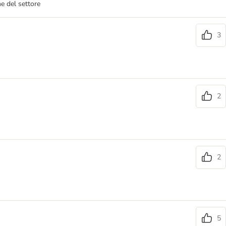
e del settore
3
2
2
5