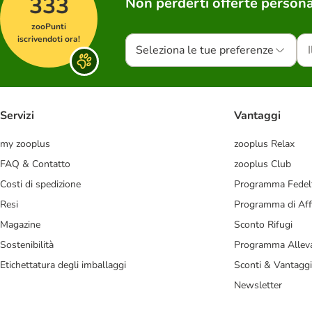
333
Non perderti offerte persona
zooPunti
iscrivendoti ora!
Seleziona le tue preferenze
Servizi
Vantaggi
my zooplus
zooplus Relax
FAQ & Contatto
zooplus Club
Costi di spedizione
Programma Fedel
Resi
Programma di Affi
Magazine
Sconto Rifugi
Sostenibilità
Programma Alleva
Etichettatura degli imballaggi
Sconti & Vantaggi
Newsletter