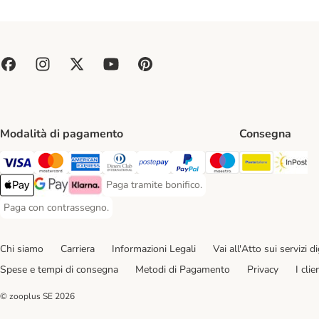
Modalità di pagamento
Consegna
Poste Ital
In
Paga con Visa. Payment Method
Paga con Mastercard. Payment Method
Paga con American Express. Payment Method
Paga con Diners Club. Payment Method
Paga con Postepay. Payment Method
Paga con PayPal. Payment Meth
Paga con Maestro. Paym
Paga tramite bonifico.
Paga tramite bonifico. Payment Method
Apple Pay Payment Method
Google Pay Payment Method
Klarna Payment Method
Paga con contrassegno.
Paga con contrassegno. Payment Method
Chi siamo
Carriera
Informazioni Legali
Vai all'Atto sui servizi dig
Spese e tempi di consegna
Metodi di Pagamento
Privacy
I cli
© zooplus SE
2026