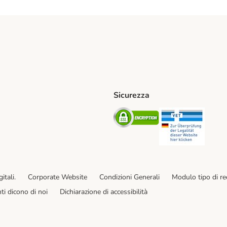
Sicurezza
iane. Shipping Method
Post. Shipping Method
Security
Securit
od
ent Method
itali.
Corporate Website
Condizioni Generali
Modulo tipo di r
enti dicono di noi
Dichiarazione di accessibilità