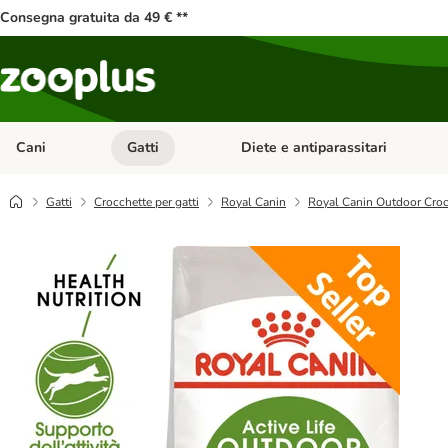
Consegna gratuita da 49 € **
Cani
Gatti
Diete e antiparassitari
Apri Menu Categoria: Cani
Apri Menu Categoria: Gatti
Gatti
Crocchette per gatti
Royal Canin
Royal Canin Outdoor Croc