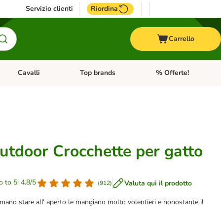
Servizio clienti
Riordina
Carrello
Cavalli
Top brands
% Offerte!
ccelli
Apri Menu Categoria: Acquaristica
Apri Menu Categoria: Cavalli
Apri Menu Categoria: T
utdoor Crocchette per gatto
o to 5: 4.8/5
Valuta qui il prodotto
(
912
)
 amano stare all' aperto le mangiano molto volentieri e nonostante il