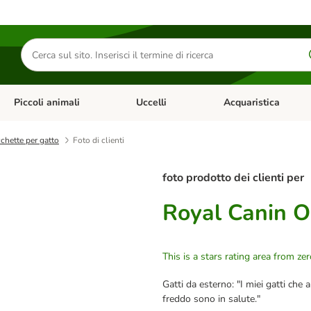
Cerca
prodotti
Piccoli animali
Uccelli
Acquaristica
Apri Menu Categoria: Diete e antiparassitari
Apri Menu Categoria: Piccoli animali
Apri Menu Categoria: U
chette per gatto
Foto di clienti
foto prodotto dei clienti per
Royal Canin O
This is a stars rating area from zer
Gatti da esterno: "I miei gatti che
freddo sono in salute."