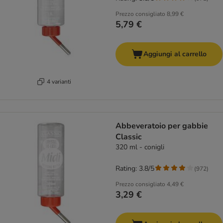
Prezzo consigliato
8,99 €
5,79 €
Aggiungi al carrello
4 varianti
Abbeveratoio per gabbie
Classic
320 ml - conigli
Rating: 3.8/5
(
972
)
Prezzo consigliato
4,49 €
3,29 €