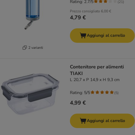
Rating: 2.7/5
(
21
)
Prezzo consigliato
6,00 €
4,79 €
Aggiungi al carrello
2 varianti
Contenitore per alimenti
TIAKI
L 20,7 x P 14,9 x H 9,3 cm
Rating: 5/5
(
5
)
4,99 €
Aggiungi al carrello