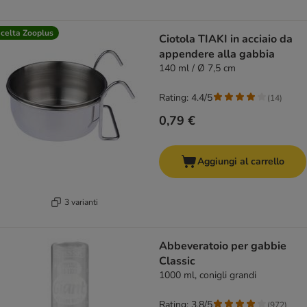
celta Zooplus
Ciotola TIAKI in acciaio da
appendere alla gabbia
140 ml / Ø 7,5 cm
Rating: 4.4/5
(
14
)
0,79 €
Aggiungi al carrello
3 varianti
Abbeveratoio per gabbie
Classic
1000 ml, conigli grandi
Rating: 3.8/5
(
972
)