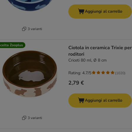
Aggiungi al carrello
3 varianti
celta Zooplus
Ciotola in ceramica Trixie per
roditori
Criceti 80 ml, Ø 8 cm
Rating: 4.7/5
(
1020
)
2,79 €
Aggiungi al carrello
3 varianti