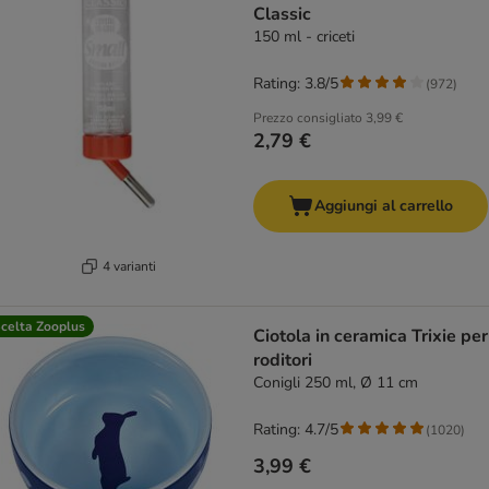
Classic
150 ml - criceti
Rating: 3.8/5
(
972
)
Prezzo consigliato
3,99 €
2,79 €
Aggiungi al carrello
4 varianti
celta Zooplus
Ciotola in ceramica Trixie per
roditori
Conigli 250 ml, Ø 11 cm
Rating: 4.7/5
(
1020
)
3,99 €