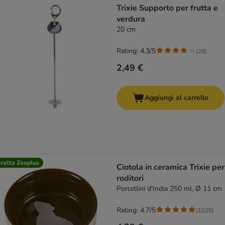
Trixie Supporto per frutta e
verdura
20 cm
Rating: 4.3/5
(
28
)
2,49 €
Aggiungi al carrello
celta Zooplus
Ciotola in ceramica Trixie per
roditori
Porcellini d'India 250 ml, Ø 11 cm
Rating: 4.7/5
(
1020
)