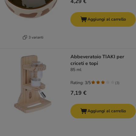
4,29 €
Aggiungi al carrello
3 varianti
Abbeveratoio TIAKI per
criceti e topi
85 ml
Rating: 3/5
(
3
)
7,19 €
Aggiungi al carrello