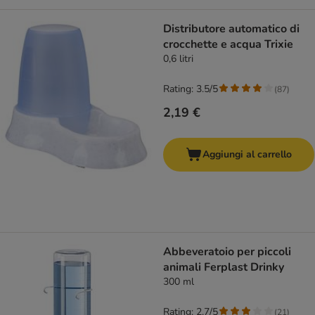
Distributore automatico di
crocchette e acqua Trixie
0,6 litri
Rating: 3.5/5
(
87
)
2,19 €
Aggiungi al carrello
Abbeveratoio per piccoli
animali Ferplast Drinky
300 ml
Rating: 2.7/5
(
21
)