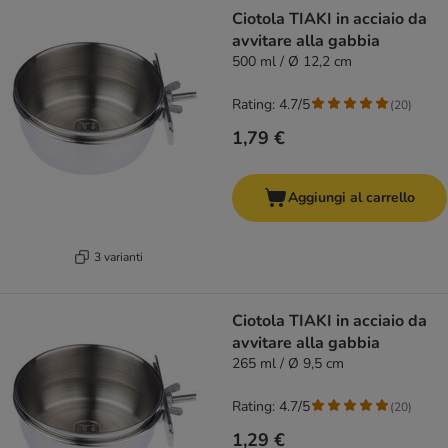
product items have been changed
Ciotola TIAKI in acciaio da
avvitare alla gabbia
500 ml / Ø 12,2 cm
Rating: 4.7/5
(
20
)
1,79 €
Aggiungi al carrello
3 varianti
Ciotola TIAKI in acciaio da
avvitare alla gabbia
265 ml / Ø 9,5 cm
Rating: 4.7/5
(
20
)
1,29 €