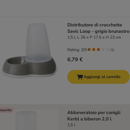
Distributore di crocchette
Savic Loop - grigio brunastro
1,5 l, L 26 x P 17,5 x H 23 cm
Rating: 3/5
(
9
)
6,79 €
Aggiungi al carrello
saurito
Abbeveratoio per conigli
Kerbl a biberon 2,0 l
1,5 l