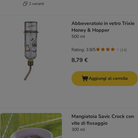
2 varianti
Abbeveratoio in vetro Trixie
Honey & Hopper
500 ml
Rating: 3.9/5
(
14
)
8,79 €
Aggiungi al carrello
Mangiatoia Savic Crock con
vite di fissaggio
300 ml