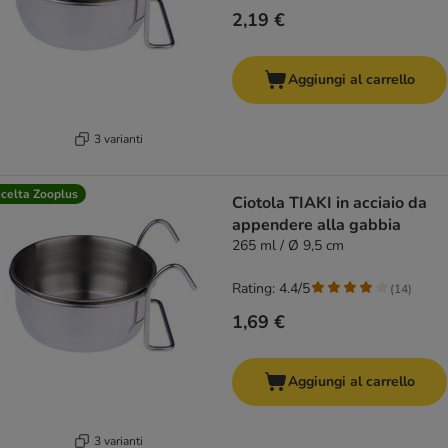
2,19 €
Aggiungi al carrello
3 varianti
celta Zooplus
Ciotola TIAKI in acciaio da
appendere alla gabbia
265 ml / Ø 9,5 cm
Rating: 4.4/5
(
14
)
1,69 €
Aggiungi al carrello
3 varianti