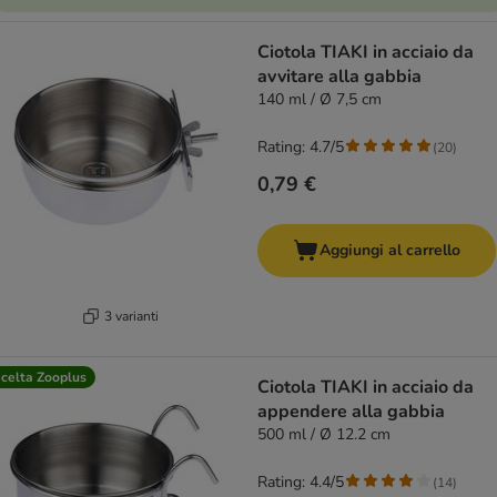
Ciotola TIAKI in acciaio da
avvitare alla gabbia
140 ml / Ø 7,5 cm
Rating: 4.7/5
(
20
)
0,79 €
Aggiungi al carrello
3 varianti
celta Zooplus
Ciotola TIAKI in acciaio da
appendere alla gabbia
500 ml / Ø 12.2 cm
Rating: 4.4/5
(
14
)