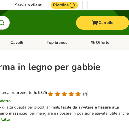
Servizio clienti
Riordina
Carrello
Cavalli
Top brands
% Offerte!
ccelli
Apri Menu Categoria: Acquaristica
Apri Menu Categoria: Cavalli
Apri Menu Categoria: T
rma in legno per gabbie
g area from zero to 5: 5.0/5
(
2
)
odotto
 di alta qualità per piccoli animali,
facile da avvitare e fissare alla
 pino massiccio
, per mangiare e riposare in posizione elevata, utile anche
 tutto