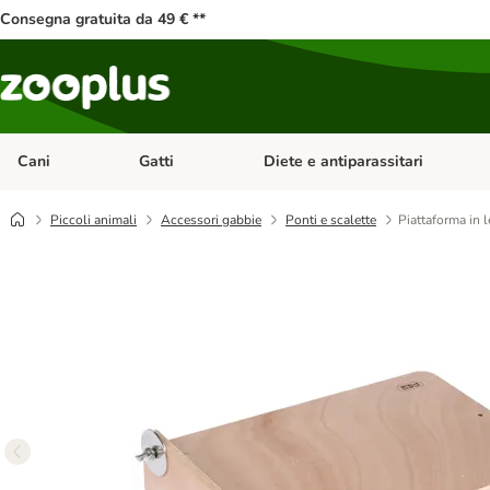
Consegna gratuita da 49 € **
Cani
Gatti
Diete e antiparassitari
Apri Menu Categoria: Cani
Apri Menu Categoria: Gatti
Piccoli animali
Accessori gabbie
Ponti e scalette
Piattaforma in 