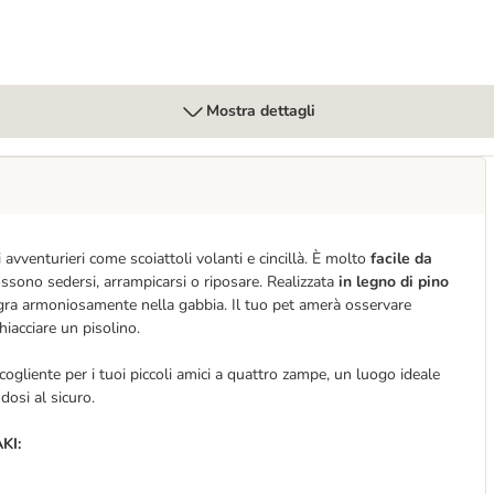
Mostra dettagli
 avventurieri come scoiattoli volanti e cincillà. È molto
facile da
possono sedersi, arrampicarsi o riposare. Realizzata
in legno di pino
egra armoniosamente nella gabbia. Il tuo pet amerà osservare
iacciare un pisolino.
ogliente per i tuoi piccoli amici a quattro zampe, un luogo ideale
dosi al sicuro.
AKI: