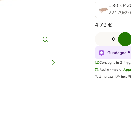
L 30 x P 
2217969.
4,79 €
Guadagna 5 
Consegna in 2-4 gg.
Resi e rimborsi
Appr
Tutti i prezzi IVA incl.
P
o per piccoli animali