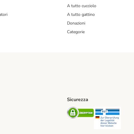
A tutto cucciolo
tori
A tutto gattino
Donazioni
Categorie
Sicurezza
iane. Shipping Method
Post. Shipping Method
Security
Securit
od
ent Method