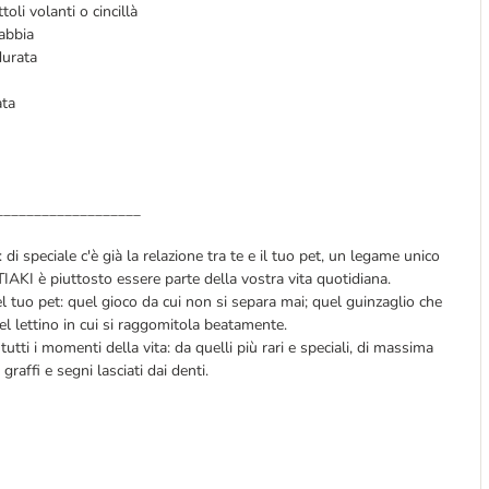
oli volanti o cincillà
gabbia
durata
ata
___________________
di speciale c'è già la relazione tra te e il tuo pet, un legame unico
TIAKI è piuttosto essere parte della vostra vita quotidiana.
l tuo pet: quel gioco da cui non si separa mai; quel guinzaglio che
uel lettino in cui si raggomitola beatamente.
utti i momenti della vita: da quelli più rari e speciali, di massima
di graffi e segni lasciati dai denti.