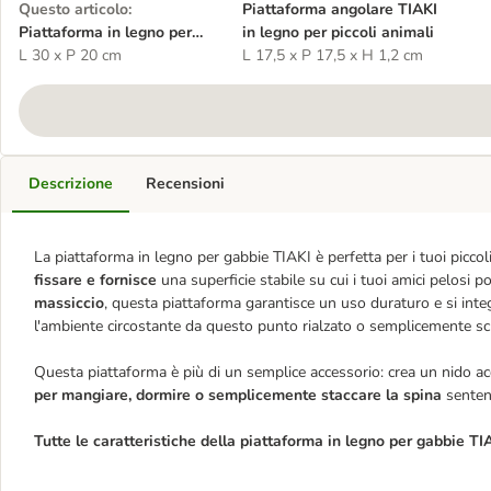
Questo articolo
:
Piattaforma angolare TIAKI
Piattaforma in legno per
in legno per piccoli animali
gabbie TIAKI
L 30 x P 20 cm
L 17,5 x P 17,5 x H 1,2 cm
Descrizione
Recensioni
La piattaforma in legno per gabbie TIAKI è perfetta per i tuoi piccoli
fissare e fornisce
una superficie stabile su cui i tuoi amici pelosi 
massiccio
, questa piattaforma garantisce un uso duraturo e si int
l'ambiente circostante da questo punto rialzato o semplicemente sch
Questa piattaforma è più di un semplice accessorio: crea un nido acc
per mangiare, dormire o semplicemente staccare la spina
senten
Tutte le caratteristiche della piattaforma in legno per gabbie TI