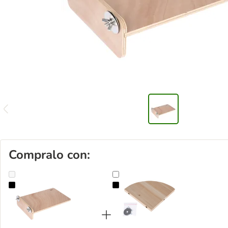
Compralo con:
Piattaforma in legno per gabbie TIAKI
Piattaforma angolare TIAKI in legn