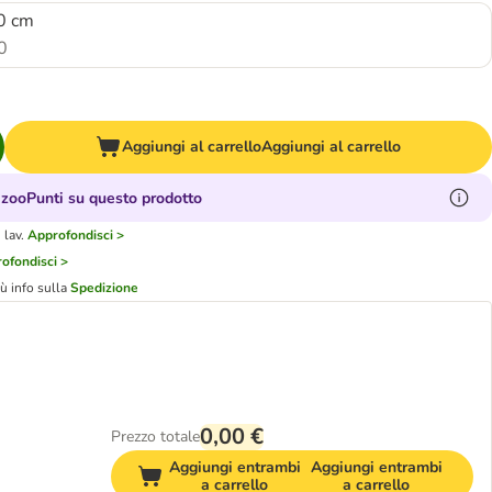
20 cm
0
Aggiungi al carrello
Aggiungi al carrello
zooPunti su questo prodotto
 lav.
Approfondisci >
ofondisci >
iù info sulla
Spedizione
0,00 €
Prezzo totale
Aggiungi entrambi
Aggiungi entrambi
a carrello
a carrello