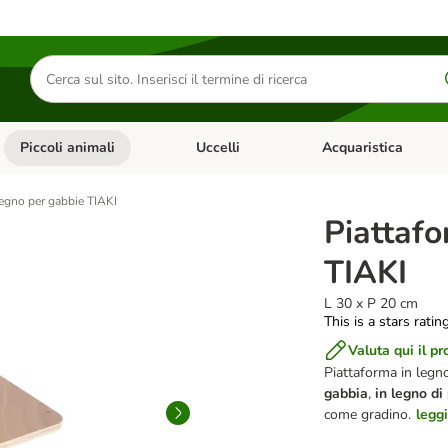
Cerca
prodotti
Piccoli animali
Uccelli
Acquaristica
Apri Menu Categoria: Diete e antiparassitari
Apri Menu Categoria: Piccoli animali
Apri Menu Categoria: U
legno per gabbie TIAKI
Piattafo
TIAKI
L 30 x P 20 cm
This is a stars ratin
Valuta qui il pr
Piattaforma in legno
gabbia
,
in legno di
come gradino.
leggi