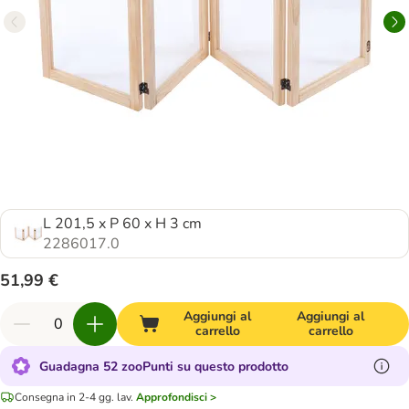
L 201,5 x P 60 x H 3 cm
2286017.0
51,99 €
Aggiungi al
Aggiungi al
carrello
carrello
Guadagna 52 zooPunti su questo prodotto
Consegna in 2-4 gg. lav.
Approfondisci >