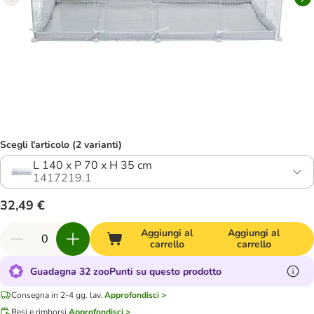
Scegli l'articolo (2 varianti)
L 140 x P 70 x H 35 cm
1417219.1
32,49 €
Aggiungi al
Aggiungi al
carrello
carrello
Guadagna 32 zooPunti su questo prodotto
Consegna in 2-4 gg. lav.
Approfondisci >
Resi e rimborsi
Approfondisci >