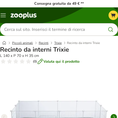
Consegna gratuita da 49 € **
Overview
catalogo
Cerca
prodotti
Piccoli animali
Recinti
Trixie
Recinto da interni Trixie
Recinto da interni Trixie
L 140 x P 70 x H 35 cm
Valuta qui il prodotto
(
0
)