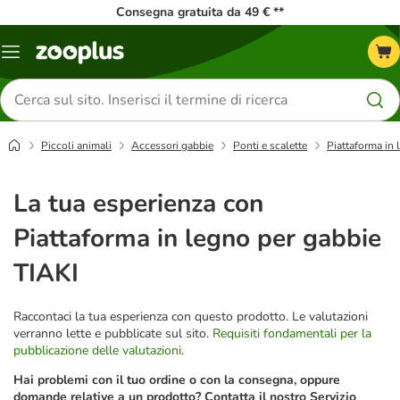
Consegna gratuita da 49 € **
Overview
catalogo
Cerca
prodotti
Piccoli animali
Accessori gabbie
Ponti e scalette
Piattaforma in 
La tua esperienza con
Piattaforma in legno per gabbie
TIAKI
Raccontaci la tua esperienza con questo prodotto. Le valutazioni
verranno lette e pubblicate sul sito.
Requisiti fondamentali per la
pubblicazione delle valutazioni
.
Hai problemi con il tuo ordine o con la consegna, oppure
domande relative a un prodotto? Contatta il nostro Servizio