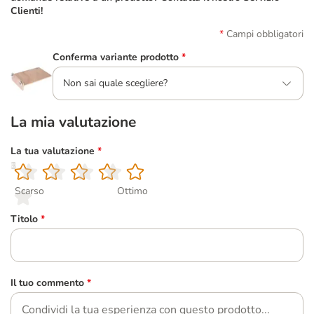
Clienti!
Campi obbligatori
Conferma variante prodotto
*
Non sai quale scegliere?
La mia valutazione
La tua valutazione
*
1
2
3
4
5
Scarso
Ottimo
Titolo
*
Il tuo commento
*