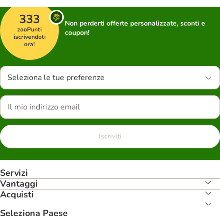
333
Non perderti offerte personalizzate, sconti e
zooPunti
coupon!
iscrivendoti
ora!
Seleziona le tue preferenze
Iscriviti
Servizi
Vantaggi
Acquisti
Seleziona Paese