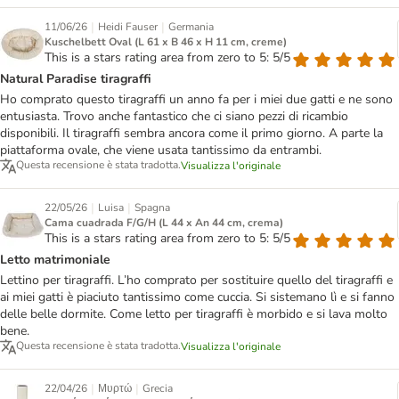
|
|
11/06/26
Heidi Fauser
Germania
Kuschelbett Oval (L 61 x B 46 x H 11 cm, creme)
This is a stars rating area from zero to 5: 5/5
Natural Paradise tiragraffi
Ho comprato questo tiragraffi un anno fa per i miei due gatti e ne sono
entusiasta. Trovo anche fantastico che ci siano pezzi di ricambio
disponibili. Il tiragraffi sembra ancora come il primo giorno. A parte la
piattaforma ovale, che viene usata tantissimo da entrambi.
Questa recensione è stata tradotta.
Visualizza l'originale
|
|
22/05/26
Luisa
Spagna
Cama cuadrada F/G/H (L 44 x An 44 cm, crema)
This is a stars rating area from zero to 5: 5/5
Letto matrimoniale
Lettino per tiragraffi. L’ho comprato per sostituire quello del tiragraffi e
ai miei gatti è piaciuto tantissimo come cuccia. Si sistemano lì e si fanno
delle belle dormite. Come letto per tiragraffi è morbido e si lava molto
bene.
Questa recensione è stata tradotta.
Visualizza l'originale
|
|
22/04/26
Μυρτώ
Grecia