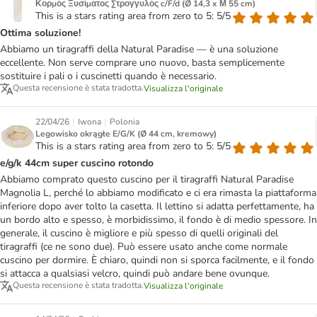
Κορμός Ξυσίματος Στρογγυλός c/F/d (Ø 14,3 x Μ 55 cm)
This is a stars rating area from zero to 5: 5/5
Ottima soluzione!
Abbiamo un tiragraffi della Natural Paradise — è una soluzione
eccellente. Non serve comprare uno nuovo, basta semplicemente
sostituire i pali o i cuscinetti quando è necessario.
Questa recensione è stata tradotta.
Visualizza l'originale
|
|
22/04/26
Iwona
Polonia
Legowisko okrągłe E/G/K (Ø 44 cm, kremowy)
This is a stars rating area from zero to 5: 5/5
e/g/k 44cm super cuscino rotondo
Abbiamo comprato questo cuscino per il tiragraffi Natural Paradise
Magnolia L, perché lo abbiamo modificato e ci era rimasta la piattaforma
inferiore dopo aver tolto la casetta. Il lettino si adatta perfettamente, ha
un bordo alto e spesso, è morbidissimo, il fondo è di medio spessore. In
generale, il cuscino è migliore e più spesso di quelli originali del
tiragraffi (ce ne sono due). Può essere usato anche come normale
cuscino per dormire. È chiaro, quindi non si sporca facilmente, e il fondo
si attacca a qualsiasi velcro, quindi può andare bene ovunque.
Questa recensione è stata tradotta.
Visualizza l'originale