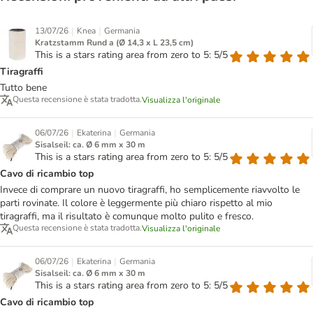
|
|
13/07/26
Knea
Germania
Kratzstamm Rund a (Ø 14,3 x L 23,5 cm)
This is a stars rating area from zero to 5: 5/5
Tiragraffi
Tutto bene
Questa recensione è stata tradotta.
Visualizza l'originale
|
|
06/07/26
Ekaterina
Germania
Sisalseil: ca. Ø 6 mm x 30 m
This is a stars rating area from zero to 5: 5/5
Cavo di ricambio top
Invece di comprare un nuovo tiragraffi, ho semplicemente riavvolto le
parti rovinate. Il colore è leggermente più chiaro rispetto al mio
tiragraffi, ma il risultato è comunque molto pulito e fresco.
Questa recensione è stata tradotta.
Visualizza l'originale
|
|
06/07/26
Ekaterina
Germania
Sisalseil: ca. Ø 6 mm x 30 m
This is a stars rating area from zero to 5: 5/5
Cavo di ricambio top