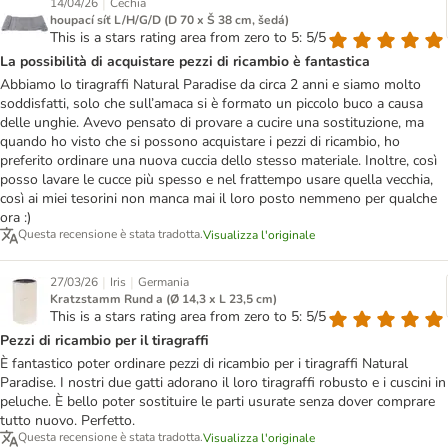
|
14/04/26
Cechia
houpací síť L/H/G/D (D 70 x Š 38 cm, šedá)
This is a stars rating area from zero to 5: 5/5
La possibilità di acquistare pezzi di ricambio è fantastica
Abbiamo lo tiragraffi Natural Paradise da circa 2 anni e siamo molto
soddisfatti, solo che sull’amaca si è formato un piccolo buco a causa
delle unghie. Avevo pensato di provare a cucire una sostituzione, ma
quando ho visto che si possono acquistare i pezzi di ricambio, ho
preferito ordinare una nuova cuccia dello stesso materiale. Inoltre, così
posso lavare le cucce più spesso e nel frattempo usare quella vecchia,
così ai miei tesorini non manca mai il loro posto nemmeno per qualche
ora :)
Questa recensione è stata tradotta.
Visualizza l'originale
|
|
27/03/26
Iris
Germania
Kratzstamm Rund a (Ø 14,3 x L 23,5 cm)
This is a stars rating area from zero to 5: 5/5
Pezzi di ricambio per il tiragraffi
È fantastico poter ordinare pezzi di ricambio per i tiragraffi Natural
Paradise. I nostri due gatti adorano il loro tiragraffi robusto e i cuscini in
peluche. È bello poter sostituire le parti usurate senza dover comprare
tutto nuovo. Perfetto.
Questa recensione è stata tradotta.
Visualizza l'originale