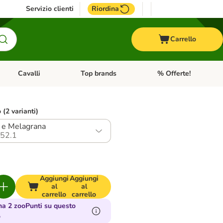
Servizio clienti
Riordina
Carrello
Cavalli
Top brands
% Offerte!
ccelli
Apri Menu Categoria: Acquaristica
Apri Menu Categoria: Cavalli
Apri Menu Categoria: T
o (2 varianti)
 e Melagrana
52.1
Aggiungi
Aggiungi
al
al
carrello
carrello
a 2 zooPunti su questo
o