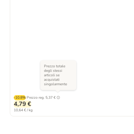
Prezzo totale
degli stessi
articoli se
acquistati
singolarmente
-10.8%
Prezzo reg.
5,37 €
4,79 €
10,64 € / kg