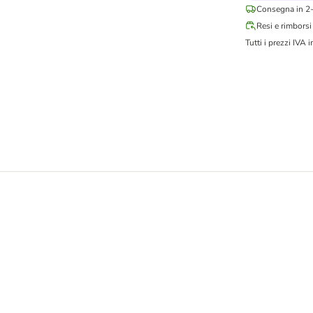
Consegna in 2-
Resi e rimborsi
Tutti i prezzi IVA i
x 5 g Snack per gatto