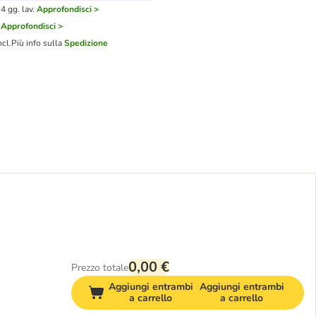
4 gg. lav.
Approfondisci >
Approfondisci >
ncl.
Più info sulla
Spedizione
0,00 €
Prezzo totale
Aggiungi entrambi
Aggiungi entrambi
a carrello
a carrello