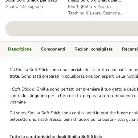
Stick 50 g Snack per gatti
misto 30 x 5 g Snack per
Anatra e Melagrana
gatto
Mix 1: (Pollo & Anatra,
Tacchino & Lepre, Salmone
& Trota, Manzo & Fegato)
Descrizione
Componenti
Razioni consigliate
Recensi
Gli Smilla Soft Stick sono una speciale delizia tutta da masticare pe
trota
. Sono stati preparati in collaborazione con esperti della nutri
I Soft Stick di Smilla sono perfetti per premiare il tuo gatto e delizi
contraddistinguono per la loro ricetta, preparata con componenti di q
vitamine.
Gli snack Smilla Soft Stick sono confezionati in pratiche buste richiu
pelosetto uno snack fresco, per richiudere poi la busta - così gli s
Tutte le caratteristiche degli Smilla Soft Stick: