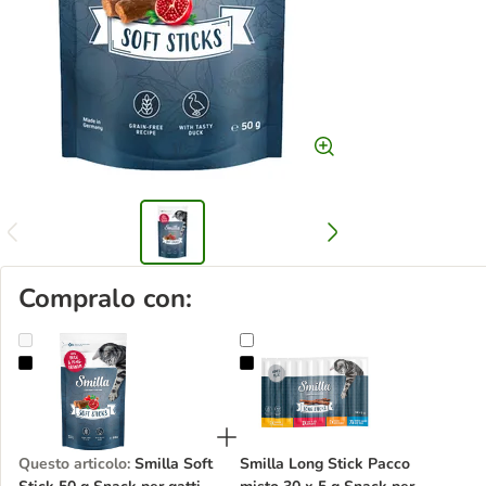
Compralo con:
Smilla Soft Stick 50 g Snack per gatti
Smilla Long Stick Pacco misto 30 
Questo articolo
:
Smilla Soft
Smilla Long Stick Pacco