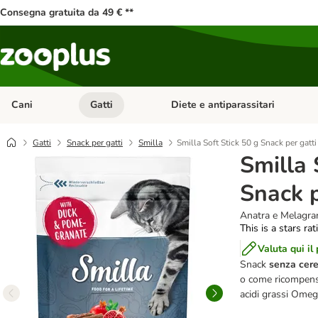
Consegna gratuita da 49 € **
Cani
Gatti
Diete e antiparassitari
Apri Menu Categoria: Cani
Apri Menu Categoria: Gatti
Gatti
Snack per gatti
Smilla
Smilla Soft Stick 50 g Snack per gatti
Smilla 
Snack p
Anatra e Melagra
This is a stars ra
Valuta qui il
Snack
senza cere
o come ricompensa
acidi grassi Omega