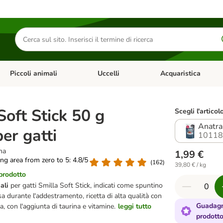
Cerca
prodotti
Piccoli animali
Uccelli
Acquaristica
Apri Menu Categoria: Diete e antiparassitari
Apri Menu Categoria: Piccoli animali
Apri Menu Categoria: U
Soft Stick 50 g
Scegli l'articol
Anatra
er gatti
10118
na
1,99 €
ting area from zero to 5: 4.8/5
(
162
)
39,80 € / kg
 prodotto
ali
per gatti Smilla Soft Stick, indicati come spuntino
 durante l'addestramento, ricetta di alta qualità con
Guadagn
, con l'aggiunta di taurina e vitamine.
leggi tutto
prodott