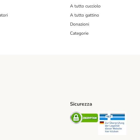
A tutto cucciolo
tori
A tutto gattino
Donazioni
Categorie
Sicurezza
iane. Shipping Method
Post. Shipping Method
Security
Securit
od
ent Method