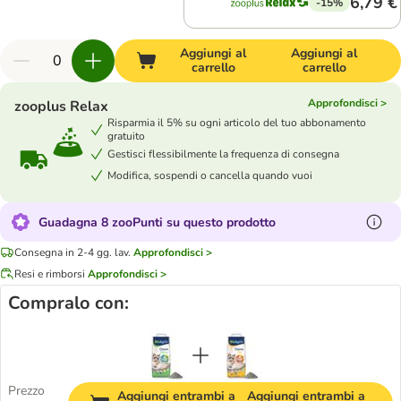
6,79 €
-15%
Aggiungi al
Aggiungi al
carrello
carrello
Approfondisci >
zooplus Relax
Risparmia il 5% su ogni articolo del tuo abbonamento
gratuito
Gestisci flessibilmente la frequenza di consegna
Modifica, sospendi o cancella quando vuoi
Guadagna 8 zooPunti su questo prodotto
Consegna in 2-4 gg. lav.
Approfondisci >
Resi e rimborsi
Approfondisci >
Compralo con:
Prezzo
Aggiungi entrambi a
Aggiungi entrambi a