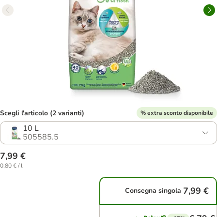
Scegli l'articolo (2 varianti)
% extra sconto disponibile
10 L
505585.5
7,99 €
0,80 € / l
7,99 €
Consegna singola