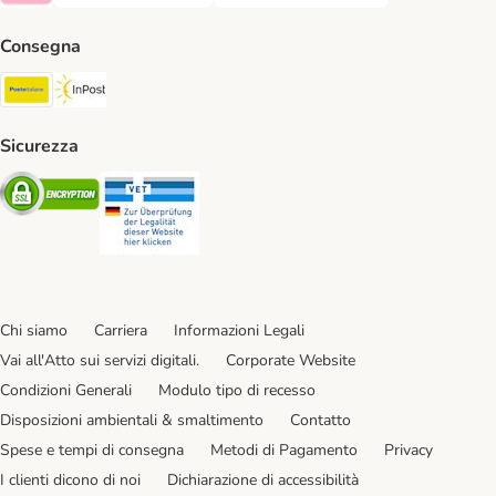
Klarna Payment Method
Consegna
Poste Italiane. Shipping Method
InPost. Shipping Method
Sicurezza
Security
Security
Chi siamo
Carriera
Informazioni Legali
Vai all'Atto sui servizi digitali.
Corporate Website
Condizioni Generali
Modulo tipo di recesso
Disposizioni ambientali & smaltimento
Contatto
Spese e tempi di consegna
Metodi di Pagamento
Privacy
I clienti dicono di noi
Dichiarazione di accessibilità