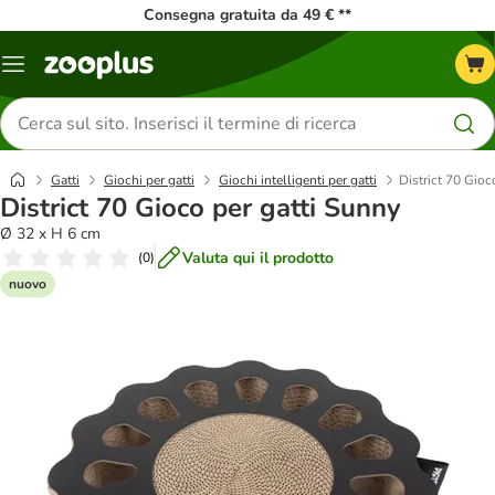
Consegna gratuita da 49 € **
Overview
catalogo
Cerca
prodotti
Gatti
Giochi per gatti
Giochi intelligenti per gatti
District 70 Gioc
District 70 Gioco per gatti Sunny
Ø 32 x H 6 cm
Valuta qui il prodotto
(
0
)
nuovo