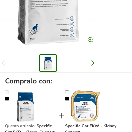
Compralo con:
Specific Cat FKD - Kidney Support
Specific Cat FKW - Kidney Suppor
Questo articolo
:
Specific
Specific Cat FKW - Kidney