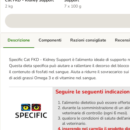
Cat FKD - Kidney Support
Support
2 kg
7 x 100 g
Descrizione
Componenti
Razioni consigliate
Recensi
Specific Cat FKD - Kidney Support è l'alimento ideale di supporto nei 
Questa dieta specifica può aiutare a rallentare il decorso del blocco
il contenuto di fosfati nel sangue. Aiuta a ridurre il sovraccarico su
di acidi grassi Omega 3 e di vitamine nel sangue.
Seguire le seguenti indicazion
l'alimento dietetico può essere offerto
durante la somministrazione di un alim
veterinarie di controllo (ogni 6 mesi).
qualora le condizioni di salute dell'
al veterinario.
inserendo nel carrello il prodotto d