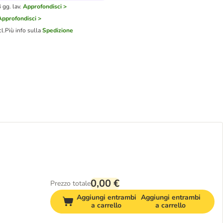
gg. lav.
Approfondisci >
Approfondisci >
cl.
Più info sulla
Spedizione
0,00 €
Prezzo totale
Aggiungi entrambi
Aggiungi entrambi
a carrello
a carrello