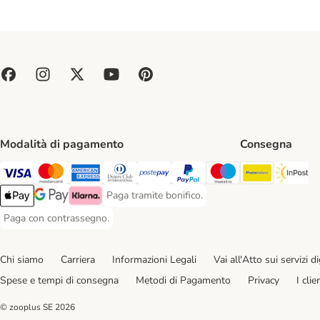
Modalità di pagamento
Consegna
Poste Ital
In
Paga con Visa. Payment Method
Paga con Mastercard. Payment Method
Paga con American Express. Payment Method
Paga con Diners Club. Payment Method
Paga con Postepay. Payment Method
Paga con PayPal. Payment Meth
Paga con Maestro. Paym
Paga tramite bonifico.
Paga tramite bonifico. Payment Method
Apple Pay Payment Method
Google Pay Payment Method
Klarna Payment Method
Paga con contrassegno.
Paga con contrassegno. Payment Method
Chi siamo
Carriera
Informazioni Legali
Vai all'Atto sui servizi dig
Spese e tempi di consegna
Metodi di Pagamento
Privacy
I cli
© zooplus SE
2026