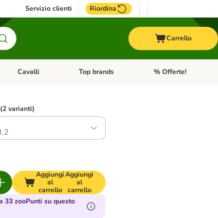
Servizio clienti
Riordina
Carrello
Cavalli
Top brands
% Offerte!
ccelli
Apri Menu Categoria: Acquaristica
Apri Menu Categoria: Cavalli
Apri Menu Categoria: T
 (2 varianti)
.2
Aggiungi
Aggiungi
al
al
carrello
carrello
 33 zooPunti su questo