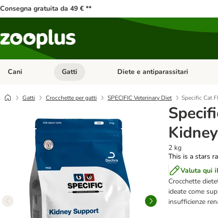
Consegna gratuita da 49 € **
Cani
Gatti
Diete e antiparassitari
Apri Menu Categoria: Cani
Apri Menu Categoria: Gatti
Gatti
Crocchette per gatti
SPECIFIC Veterinary Diet
Specific Cat 
Specif
Kidney
2 kg
This is a stars r
Valuta qui i
Crocchette diete
ideate come supp
insufficienze ren