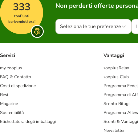
333
Non perderti offerte persona
zooPunti
iscrivendoti ora!
Seleziona le tue preferenze
Servizi
Vantaggi
my zooplus
zooplusRelax
FAQ & Contatto
zooplus Club
Costi di spedizione
Programma Fedel
Resi
Programma di Affi
Magazine
Sconto Rifugi
Sostenibilità
Programma Alleva
Etichettatura degli imballaggi
Sconti & Vantaggi
Newsletter