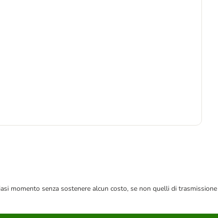
-5
5
13,
 qualsiasi momento senza sostenere alcun costo, se non quelli di trasmissione