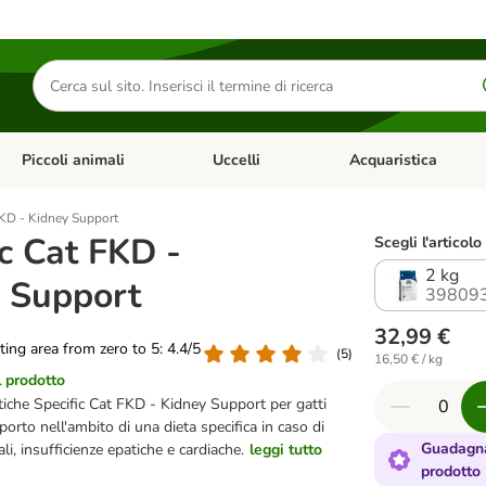
Cerca
prodotti
Piccoli animali
Uccelli
Acquaristica
Apri Menu Categoria: Diete e antiparassitari
Apri Menu Categoria: Piccoli animali
Apri Menu Categoria: U
FKD - Kidney Support
ic Cat FKD -
Scegli l'articolo
2 kg
 Support
398093
32,99 €
ating area from zero to 5: 4.4/5
(
5
)
16,50 € / kg
l prodotto
tiche Specific Cat FKD - Kidney Support per gatti
orto nell'ambito di una dieta specifica in caso di
Guadagna
ali, insufficienze epatiche e cardiache.
leggi tutto
prodotto