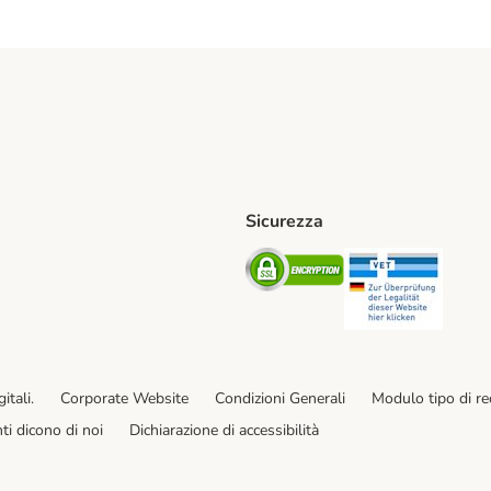
Sicurezza
iane. Shipping Method
Post. Shipping Method
Security
Securit
od
ent Method
itali.
Corporate Website
Condizioni Generali
Modulo tipo di r
enti dicono di noi
Dichiarazione di accessibilità