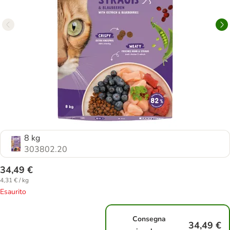
8 kg
303802.20
34,49 €
4,31 € / kg
Esaurito
Consegna
34,49 €