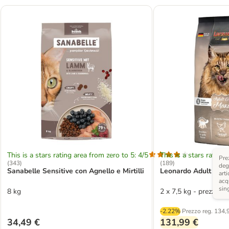
This is a stars rating area from zero to 5: 4/5
This is a stars rating 
Pre
(
343
)
(
189
)
degl
Sanabelle Sensitive con Agnello e Mirtilli
Leonardo Adult Maxi
arti
acq
sin
8 kg
2 x 7,5 kg - prezzo to
-2.22%
Prezzo reg.
134,
34,49 €
131,99 €