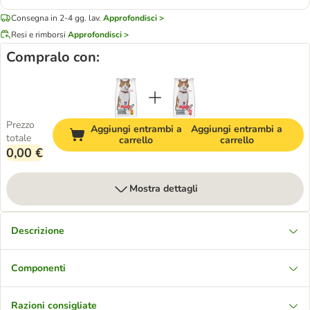
Consegna in 2-4 gg. lav.
Approfondisci >
Resi e rimborsi
Approfondisci >
Compralo con:
Prezzo
Aggiungi entrambi a
Aggiungi entrambi a
totale
carrello
carrello
0,00 €
Mostra dettagli
Descrizione
Componenti
Razioni consigliate