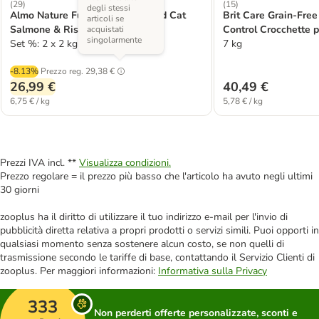
(
29
)
(
15
)
degli stessi
Almo Nature Functional Sterilised Cat
Brit Care Grain-Free
articoli se
Salmone & Riso
Control Crocchette p
acquistati
singolarmente
Set %: 2 x 2 kg
7 kg
-8.13%
Prezzo reg.
29,38 €
26,99 €
40,49 €
6,75 € / kg
5,78 € / kg
Prezzi IVA incl. **
Visualizza condizioni.
Prezzo regolare = il prezzo più basso che l'articolo ha avuto negli ultimi
30 giorni
zooplus ha il diritto di utilizzare il tuo indirizzo e-mail per l'invio di
pubblicità diretta relativa a propri prodotti o servizi simili. Puoi opporti in
qualsiasi momento senza sostenere alcun costo, se non quelli di
trasmissione secondo le tariffe di base, contattando il Servizio Clienti di
zooplus. Per maggiori informazioni:
Informativa sulla Privacy
333
Non perderti offerte personalizzate, sconti e