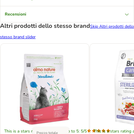
Recensioni
Altri prodotti dello stesso brand
Skip Altri prodotti dello
stesso brand slider
This is a stars rating area from zero to 5: 5/5
This is a stars rating 
Prezzo totale