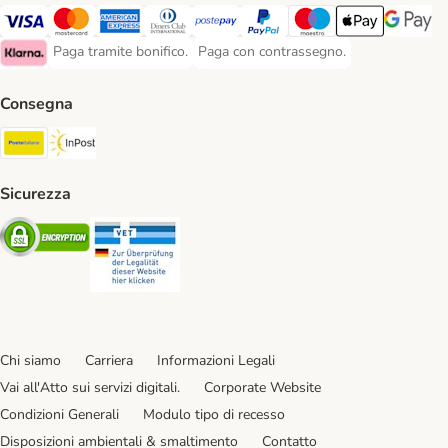
Paga con Visa. Payment Method
Paga con Mastercard. Payment Method
Paga con American Express. Payment Method
Paga con Diners Club. Payment Method
Paga con Postepay. Payment Method
Paga con PayPal. Payment Meth
Paga con Maestro. Paym
Apple Pay Payme
Google P
Paga tramite bonifico.
Paga con contrassegno.
Paga tramite bonifico. Payment Method
Paga con contrassegno. Payment Meth
Klarna Payment Method
Consegna
Poste Italiane. Shipping Method
InPost. Shipping Method
Sicurezza
Security
Security
Chi siamo
Carriera
Informazioni Legali
Vai all'Atto sui servizi digitali.
Corporate Website
Condizioni Generali
Modulo tipo di recesso
Disposizioni ambientali & smaltimento
Contatto