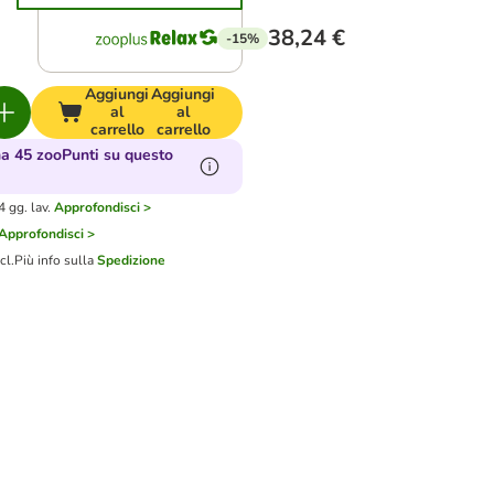
38,24 €
-15%
Aggiungi
Aggiungi
al
al
carrello
carrello
a 45 zooPunti su questo
 gg. lav.
Approfondisci >
Approfondisci >
cl.
Più info sulla
Spedizione