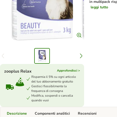
in multipack ris
leggi tutto
zooplus Relax
Approfondisci >
Risparmia il 5% su ogni articolo
del tuo abbonamento gratuito
Gestisci flessibilmente la
frequenza di consegna
Modifica, sospendi o cancella
quando vuoi
Descrizione
Componenti analitici
Recensioni