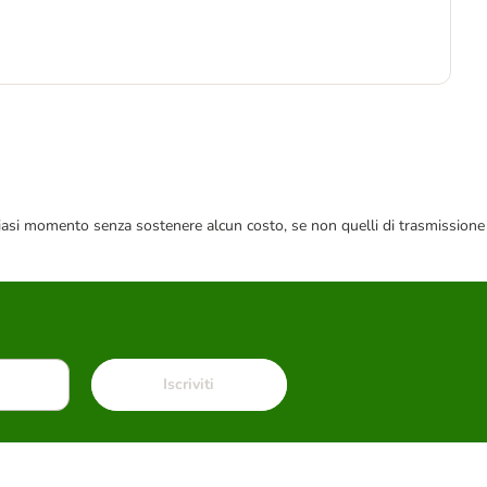
-2
1
8,8
 qualsiasi momento senza sostenere alcun costo, se non quelli di trasmissione
Iscriviti