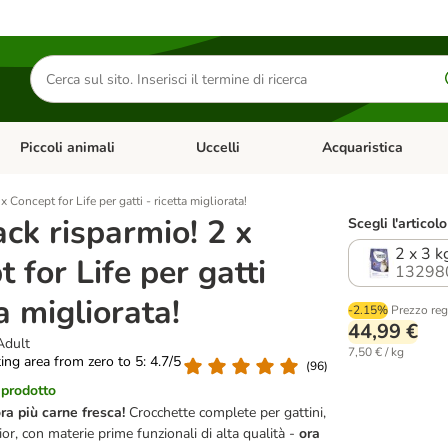
Cerca
prodotti
Piccoli animali
Uccelli
Acquaristica
Apri Menu Categoria: Diete e antiparassitari
Apri Menu Categoria: Piccoli animali
Apri Menu Categoria: U
 Concept for Life per gatti - ricetta migliorata!
ck risparmio! 2 x
Scegli l'articolo
2 x 3 k
 for Life per gatti
13298
ta migliorata!
-2.15%
Prezzo reg
44,99 €
Adult
7,50 € / kg
ting area from zero to 5: 4.7/5
(
96
)
 prodotto
ra più carne fresca!
Crocchette complete per gattini,
ior, con materie prime funzionali di alta qualità -
ora