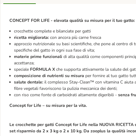
CONCEPT FOR LIFE - elevata qualità su misura per il tuo gatto:
crocchette complete e bilanciate per gatti
ricetta migliorata:
con ancora più carne fresca
approccio nutrizionale su basi scientifiche, che pone al centro di 
specifiche del gatto in ogni sua fase di vita;
materie prime funzionali
di alta qualità come componenti principa
accettanza;
speciale
FORMULA X
che supporta attivamente la salute del gatto
composizione di nutrienti su misura
per fornire al tuo gatto tutt
salute dentale:
il complesso Stay-Clean™ con vitamina C aiuta a co
fibre vegetali favoriscono la pulizia meccanica dei denti;
con riso come fonte di carboidrati altamente digeribili -
senza fr
Concept for Life – su misura per la vita.
Le crocchette per gatti Concept for Life nella NUOVA RICETTA c
set risparmio da 2 x 3 kg o 2 x 10 kg. Da zooplus la qualità inco