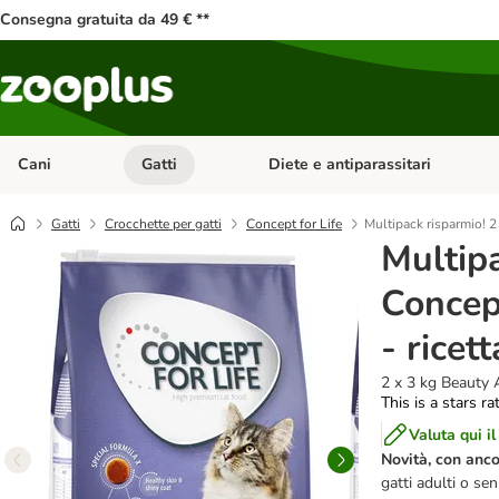
Consegna gratuita da 49 € **
Cani
Gatti
Diete e antiparassitari
Apri Menu Categoria: Cani
Apri Menu Categoria: Gatti
Gatti
Crocchette per gatti
Concept for Life
Multipack risparmio! 2 x
Multipa
Concept
- ricet
2 x 3 kg Beauty 
This is a stars ra
Valuta qui il
Novità, con anco
gatti adulti o sen