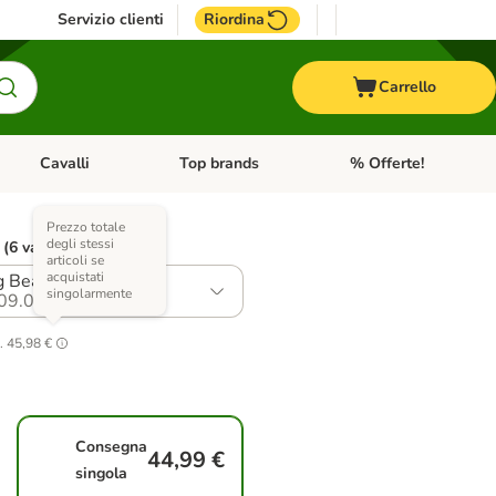
Servizio clienti
Riordina
Carrello
Cavalli
Top brands
% Offerte!
ccelli
Apri Menu Categoria: Acquaristica
Apri Menu Categoria: Cavalli
Apri Menu Categoria: T
Prezzo totale
degli stessi
 (6 varianti)
articoli se
acquistati
g Beauty Adult
singolarmente
09.0
.
45,98 €
Consegna
44,99 €
singola